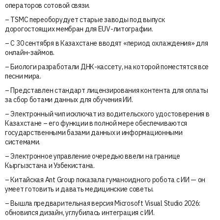
операторов сотовой связи.
– TSMC переоборудует старые заводы под выпуск
дорогостоящих мембран для EUV-литографии.
– С 30 сентября в Казахстане вводят «период охлаждения» для
онлайн-займов.
– Биологи разработали ДНК-кассету, на которой поместятся все
песни мира.
– Представлен стандарт лицензирования контента для оплаты
за сбор ботами данных для обучения ИИ.
– Электронный чип исключат из водительского удостоверения в
Казахстане – его функции в полной мере обеспечиваются
государственными базами данных и информационными
системами.
– Электронное управление очередью ввели на границе
Кыргызстана и Узбекистана.
– Китайская Ant Group показала гуманоидного робота с ИИ — он
умеет готовить и давать медицинские советы.
– Вышла предварительная версия Microsoft Visual Studio 2026:
обновился дизайн, углубилась интеграция с ИИ.