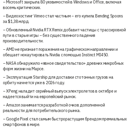
– Microsoft закрыла 80 уязвимостей в Windows и Office, включая
восемь критических.
– Видеохостинг Vimeo стал частным – его купила Bending Spoons
за $1,38 млрд.
– Обновленный Nvidia RTX Remix добавит частицы с трассировкой
пути в старые игры – без существенного падения
производительности.
– AMD не признает поражения на графическом направлении и
обещает нокаутировать Nvidia с помощью Instinct MI450.
– NASA обнаружило «явное свидетельство» древних микробных
форм жизни на Марсе.
– Эксплуатация Starship для доставки стотонных грузов на
орбиту начнется уже в 2026 году.
– XPeng наладит серийный выпуск электролетов в октябре и
надеется выйти на европейский рынок.
– Amazon занимается разработкой очков дополненной
реальности для потребительского рынка.
– Google Pixel стал самым быстрорастущим брендом премиальных
смартфонов в мире.