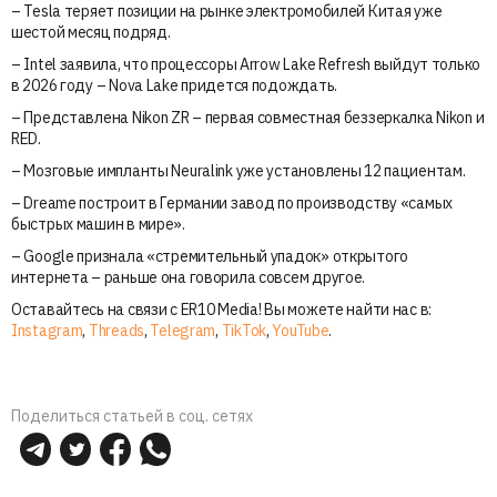
– Tesla теряет позиции на рынке электромобилей Китая уже
шестой месяц подряд.
– Intel заявила, что процессоры Arrow Lake Refresh выйдут только
в 2026 году – Nova Lake придется подождать.
– Представлена Nikon ZR – первая совместная беззеркалка Nikon и
RED.
– Мозговые импланты Neuralink уже установлены 12 пациентам.
– Dreame построит в Германии завод по производству «самых
быстрых машин в мире».
– Google признала «стремительный упадок» открытого
интернета – раньше она говорила совсем другое.
Оставайтесь на связи с ER10 Media! Вы можете найти нас в:
Instagram
,
Threads
,
Telegram
,
TikTok
,
YouTube
.
Поделиться статьей в соц. сетях