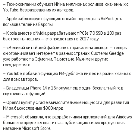
– Технокомпании обучают ИИ на миллионах роликов, скаченных с
YouTube, без разрешения их авторов.
– Apple заблокирует функцию онлайн-перевода в AirPods для
пользователей из Европы.
– Kioxia вместе с Nvidia разрабатывают PCIe 7.0 SSD в 100 раз
быстрее нынешних — его представят в 2027 году.
– «Великий китайский файрвол» отправили на экспорт – теперь
он ограничивает интернет в разных странах. Системы Geedge
уже работают в Эфиопии, Пакистане, Мьянме и других
государствах.
– YouTube добавил функцию ИИ-дубляжа видео на разных языках
для всех авторов.
– Владельцы iPhone 14 и 15 получат еще один бесплатный год
спутниковых функций.
– OpenAI купит у Oracle вычислительные мощности для развития
ИИ за баснословные $300 млрд.
– Microsoft объявила, что разработчикам приложений для Windows
больше не придется платить за публикацию своих продуктов в
магазине Microsoft Store.