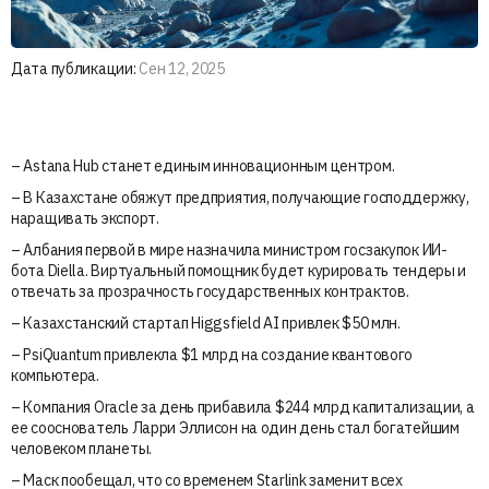
Дата публикации:
Сен 12, 2025
– Astana Hub станет единым инновационным центром.
– В Казахстане обяжут предприятия, получающие господдержку,
наращивать экспорт.
– Албания первой в мире назначила министром госзакупок ИИ-
бота Diella. Виртуальный помощник будет курировать тендеры и
отвечать за прозрачность государственных контрактов.
– Казахстанский стартап Higgsfield AI привлек $50 млн.
– PsiQuantum привлекла $1 млрд на создание квантового
компьютера.
– Компания Oracle за день прибавила $244 млрд капитализации, а
ее сооснователь Ларри Эллисон на один день стал богатейшим
человеком планеты.
– Маск пообещал, что со временем Starlink заменит всех