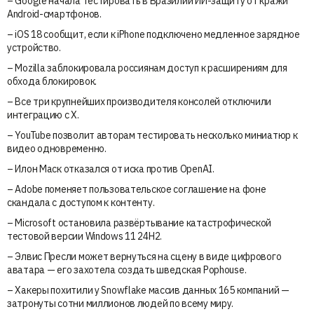
– Google начала тестировать в Бразилии ИИ-защиту от кражи
Android-смартфонов.
– iOS 18 сообщит, если к iPhone подключено медленное зарядное
устройство.
– Mozilla заблокировала россиянам доступ к расширениям для
обхода блокировок.
– Все три крупнейших производителя консолей отключили
интеграцию с X.
– YouTube позволит авторам тестировать несколько миниатюр к
видео одновременно.
– Илон Маск отказался от иска против OpenAI.
– Adobe поменяет пользовательское соглашение на фоне
скандала с доступом к контенту.
– Microsoft остановила развёртывание катастрофической
тестовой версии Windows 11 24H2.
– Элвис Пресли может вернуться на сцену в виде цифрового
аватара — его захотела создать шведская Pophouse.
– Хакеры похитили у Snowflake массив данных 165 компаний —
затронуты сотни миллионов людей по всему миру.