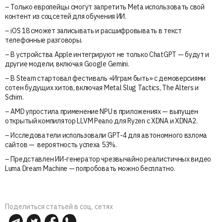
– Только европейцы смогут запретить Meta использовать свой
контент из соцсетей для обучения ИИ.
– iOS 18 сможет записывать и расшифровывать в текст
телефонные разговоры.
– В устройства Apple интегрируют не только ChatGPT — будут и
другие модели, включая Google Gemini.
– В Steam стартовал фестиваль «Играм быть» с демоверсиями
сотен будущих хитов, включая Metal Slug Tactics, The Alters и
Schim.
– AMD упростила применение NPU в приложениях — выпущен
открытый компилятор LLVM Peano для Ryzen с XDNA и XDNA2.
– Исследователи использовали GPT-4 для автономного взлома
сайтов — вероятность успеха 53%.
– Представлен ИИ-генератор чрезвычайно реалистичных видео
Luma Dream Machine — попробовать можно бесплатно.
Поделиться статьей в соц. сетях