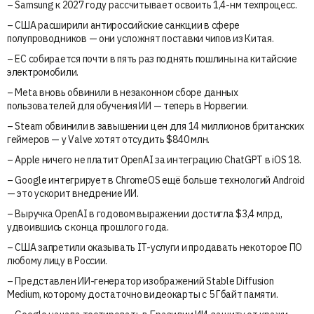
– Samsung к 2027 году рассчитывает освоить 1,4-нм техпроцесс.
– США расширили антироссийские санкции в сфере
полупроводников — они усложнят поставки чипов из Китая.
– ЕС собирается почти в пять раз поднять пошлины на китайские
электромобили.
– Meta вновь обвинили в незаконном сборе данных
пользователей для обучения ИИ — теперь в Норвегии.
– Steam обвинили в завышении цен для 14 миллионов британских
геймеров — у Valve хотят отсудить $840 млн.
– Apple ничего не платит OpenAI за интеграцию ChatGPT в iOS 18.
– Google интегрирует в ChromeOS ещё больше технологий Android
— это ускорит внедрение ИИ.
– Выручка OpenAI в годовом выражении достигла $3,4 млрд,
удвоившись с конца прошлого года.
– США запретили оказывать IT-услуги и продавать некоторое ПО
любому лицу в России.
– Представлен ИИ-генератор изображений Stable Diffusion
Medium, которому достаточно видеокарты с 5 Гбайт памяти.