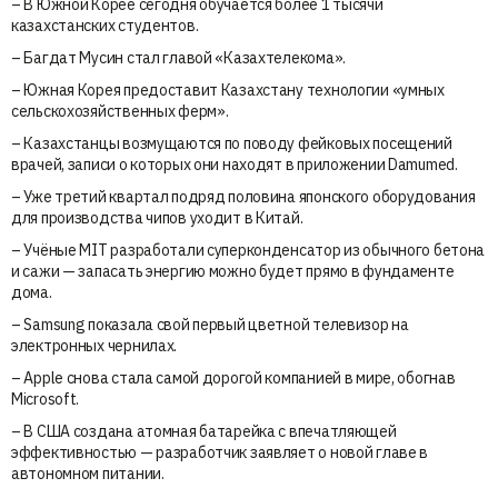
– В Южной Корее сегодня обучается более 1 тысячи
казахстанских студентов.
– Багдат Мусин стал главой «Казахтелекома».
– Южная Корея предоставит Казахстану технологии «умных
сельскохозяйственных ферм».
– Казахстанцы возмущаются по поводу фейковых посещений
врачей, записи о которых они находят в приложении Damumed.
– Уже третий квартал подряд половина японского оборудования
для производства чипов уходит в Китай.
– Учёные MIT разработали суперконденсатор из обычного бетона
и сажи — запасать энергию можно будет прямо в фундаменте
дома.
– Samsung показала свой первый цветной телевизор на
электронных чернилах.
– Apple снова стала самой дорогой компанией в мире, обогнав
Microsoft.
– В США создана атомная батарейка с впечатляющей
эффективностью — разработчик заявляет о новой главе в
автономном питании.