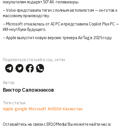
покупателям подарят 50" 4К-телевизоры.
– Volvo представила тягач с полным автопилотом — он готов к
массовому производству.
– Microsoft отказалась от AI PС и представила Copilot Plus PC —
ИИ-ноутбуки будущего.
– Apple выпустит новую версию трекера AirTag в 2025 году.
Поделиться статьей в соц. сетях
Автор
Виктор Сапожников
Теги статьи
Apple
google
Microsoft
NVIDIA
Казахстан
Оставайтесь на связи с ER10 Media! Вы можете найти нас в: