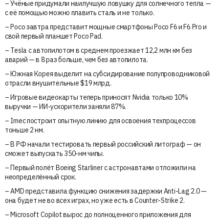
– Учёные придумали наилучшую ловушку для солнечного тепла —
с её помощью можно плавить сталь и не только.
– Poco завтра представит мощные смартфоны Poco F6 и F6 Pro и
свой первый планшет Poco Pad.
– Tesla с автопилотом в среднем проезжает 12,2 млн км без
аварий — в 8 раз больше, чем без автопилота.
– Южная Корея выделит на субсидирование полупроводниковой
отрасли внушительные $19 млрд.
– Игровые видеокарты теперь приносят Nvidia только 10%
выручки — ИИ-ускорители заняли 87%.
– Imec построит опытную линию для освоения техпроцессов
тоньше 2 нм.
– В РФ начали тестировать первый российский литограф — он
сможет выпускать 350-нм чипы.
– Первый полёт Boeing Starliner с астронавтами отложили на
неопределённый срок.
– AMD представила функцию снижения задержки Anti-Lag 2.0 —
она будет не во всех играх, но уже есть в Counter-Strike 2.
– Microsoft Copilot вырос до полноценного приложения для