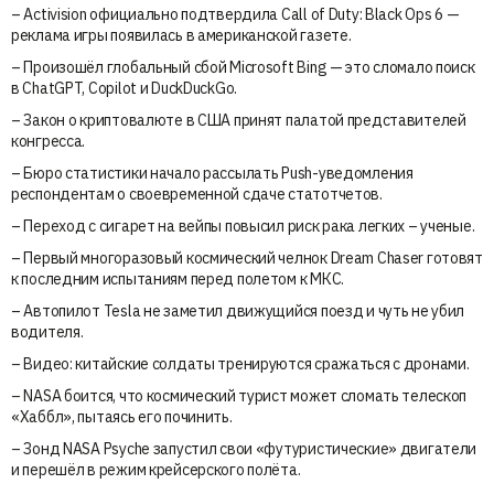
– Activision официально подтвердила Call of Duty: Black Ops 6 —
реклама игры появилась в американской газете.
– Произошёл глобальный сбой Microsoft Bing — это сломало поиск
в ChatGPT, Copilot и DuckDuckGo.
– Закон о криптовалюте в США принят палатой представителей
конгресса.
– Бюро статистики начало рассылать Push-уведомления
респондентам о своевременной сдаче статотчетов.
– Переход с сигарет на вейпы повысил риск рака легких – ученые.
– Первый многоразовый космический челнок Dream Chaser готовят
к последним испытаниям перед полетом к МКС.
– Автопилот Tesla не заметил движущийся поезд и чуть не убил
водителя.
– Видео: китайские солдаты тренируются сражаться с дронами.
– NASA боится, что космический турист может сломать телескоп
«Хаббл», пытаясь его починить.
– Зонд NASA Psyche запустил свои «футуристические» двигатели
и перешёл в режим крейсерского полёта.