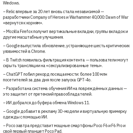
Windows.
– Relic впервые за 20 лет вновь стала независимой —
разработчики Company of Heroes и Warhammer 40,000: Dawn of War
«вернутся к корням».
– Mozilla Firefox получит вертикальные вкладки, группы вкладок и
другие масштабные улучшения.
– Google выпустила обновление, устраняющее шесть критических
уязвимостей в Chrome.
– В Twitch появилась фильтрация контента — пользователи могут
скрыть трансляции на «сексуализированные темы».
– ChatGPT побил рекорд посещаемости: более 100 млн
посетителей за два дня после запуска GPT-4o.
– Разработана система обучения ИИ на повреждённых данных —
это защитит от претензий правообладателей.
– ИИ добрался до буфера обмена Windows 11.
– Google добавит в рекламу 3D-модели и виртуальную примерку
одежды с помощью ИИ.
– Poco завтра представит мощные смартфоны Poco F6 и F6 Pro и
свой первый планшет Poco Pad.