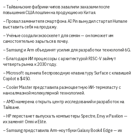
– Тайваньские фабрики чипов завалили заказами после
повышения США пошлин на продукцию из Китая.
– Провал заменителя смартфона AI Pin вынудил стартап Humane
выставить себя на продажу.
– Учёные создали экзоскелет для семян — он поможет им
самостоятельно зарыться в почву.
– Samsung и Arm объединят усилия для разработки технологий 6G.
– Благодаря ИИ процессоры с архитектурой RISC-V займут
четверть рынка к 2030 году.
– Microsoft оценила беспроводную клавиатуру Surface с клавишей
Copilot в $450.
– Cooler Master представила разноцветную ИИ-термопасту с
наноалмазной молекулярной технологией.
– AMD намерена открыть центр исследований и разработок на
Тайване.
– HP перестанет выпускать компьютеры Spectre, Envy и Pavilion —
их заменят Omni и Elite.
– Samsung представила Arm-ноутбуки Galaxy Book4 Edge — их