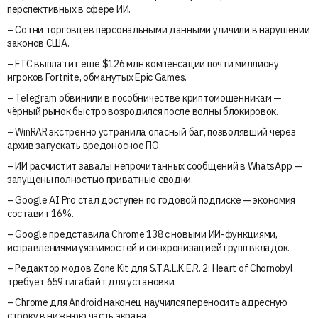
перспективных в сфере ИИ.
– Сотни торговцев персональными данными уличили в нарушении
законов США.
– FTC выплатит ещё $126 млн компенсации почти миллиону
игроков Fortnite, обманутых Epic Games.
– Telegram обвинили в пособничестве криптомошенникам —
чёрный рынок быстро возродился после волны блокировок.
– WinRAR экстренно устранила опасный баг, позволявший через
архив запускать вредоносное ПО.
– ИИ расчистит завалы непрочитанных сообщений в WhatsApp —
запущены полностью приватные сводки.
– Google AI Pro стал доступен по годовой подписке — экономия
составит 16%.
– Google представила Chrome 138 с новыми ИИ-функциями,
исправлениями уязвимостей и синхронизацией групп вкладок.
– Редактор модов Zone Kit для S.T.A.L.K.E.R. 2: Heart of Chornobyl
требует 659 гигабайт для установки.
– Chrome для Android наконец научился переносить адресную
строку в нижнюю часть экрана.