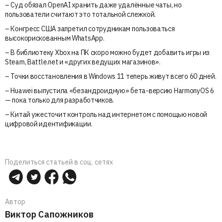
– Суд обязал OpenAI хранить даже удалённые чаты, но
пользователи считают это тотальной слежкой.
– Конгресс США запретил сотрудникам пользоваться
высокорискованным WhatsApp.
– В библиотеку Xbox на ПК скоро можно будет добавить игры из
Steam, Battle.net и «других ведущих магазинов».
– Точки восстановления в Windows 11 теперь живут всего 60 дней.
– Huawei выпустила «безандроидную» бета-версию HarmonyOS 6
— пока только для разработчиков.
– Китай ужесточит контроль над интернетом с помощью новой
цифровой идентификации.
Поделиться статьей в соц. сетях
Автор
Виктор Сапожников