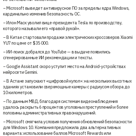
– Microsoft выведет антивирусное ПО за пределы ядра Windows,
кардинально изменив безопасность ОС.
– Илон Маск уволил вице-президента Tesla по производству,
которого называли его «правой рукой».
– В Китае стартовали продажи электрических кроссоверов Xiaomi
YU7 по цене от $35 000.
– ИИ-поиск добрался до YouTube — в выдаче появились
сгенерированные ИИ рекомендации и тексты.
– Google Assistant скоро уступит место на Android-устройствах
нейросети Gemini.
– В Астане запускают «цифровой купол»: на нескольких высотных
зданиях установили сверхмощные камеры с радиусом обзора до
10 километров.
– По данным МВД, благодаря системам видеонаблюдения
удалось раскрыть 6 процентов уголовных преступлений и более
половины административных правонарушений.
– Microsoft смягчила условия получения обновлений безопасности
для Windows 10. Компания предложила два альтернативных
варианта: использование баллов Microsoft Rewards или