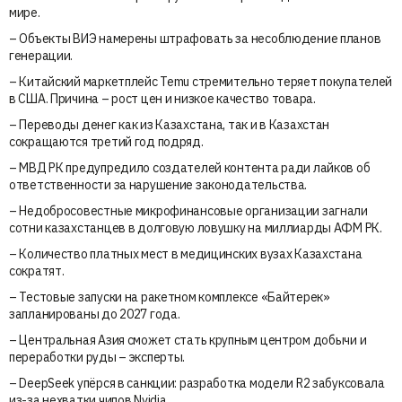
мире.
– Объекты ВИЭ намерены штрафовать за несоблюдение планов
генерации.
– Китайский маркетплейс Temu стремительно теряет покупателей
в США. Причина – рост цен и низкое качество товара.
– Переводы денег как из Казахстана, так и в Казахстан
сокращаются третий год подряд.
– МВД РК предупредило создателей контента ради лайков об
ответственности за нарушение законодательства.
– Недобросовестные микрофинансовые организации загнали
сотни казахстанцев в долговую ловушку на миллиарды АФМ РК.
– Количество платных мест в медицинских вузах Казахстана
сократят.
– Тестовые запуски на ракетном комплексе «Байтерек»
запланированы до 2027 года.
– Центральная Азия сможет стать крупным центром добычи и
переработки руды – эксперты.
– DeepSeek упёрся в санкции: разработка модели R2 забуксовала
из-за нехватки чипов Nvidia.