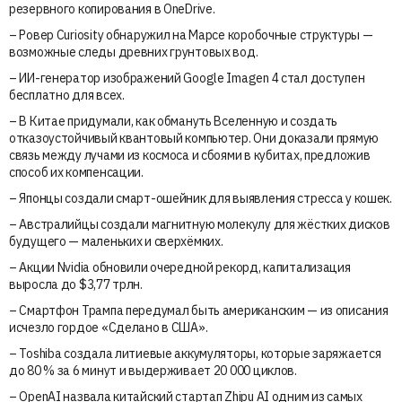
резервного копирования в OneDrive.
– Ровер Curiosity обнаружил на Марсе коробочные структуры —
возможные следы древних грунтовых вод.
– ИИ-генератор изображений Google Imagen 4 стал доступен
бесплатно для всех.
– В Китае придумали, как обмануть Вселенную и создать
отказоустойчивый квантовый компьютер. Они доказали прямую
связь между лучами из космоса и сбоями в кубитах, предложив
способ их компенсации.
– Японцы создали смарт-ошейник для выявления стресса у кошек.
– Австралийцы создали магнитную молекулу для жёстких дисков
будущего — маленьких и сверхёмких.
– Акции Nvidia обновили очередной рекорд, капитализация
выросла до $3,77 трлн.
– Смартфон Трампа передумал быть американским — из описания
исчезло гордое «Сделано в США».
– Toshiba создала литиевые аккумуляторы, которые заряжается
до 80 % за 6 минут и выдерживает 20 000 циклов.
– OpenAI назвала китайский стартап Zhipu AI одним из самых