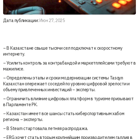
Дата публикации:
Июн 27, 2025
– В Казахстане свыше тысячи сел подключат к скоростному
интернету.
– Усилить контроль за контрабандой и маркетплейсами требуют в
мажилисе.
– Определены этапы и сроки модернизации системы Tasqyn
Казахстан опережает соседей по уровню цифровой зрелости и
объему привлеченных инвестиций – эксперты.
– Ограничить влияние цифровых платформ в туризме призывают
в Парламенте РК.
– Казахстан имеет все шансы стать киберспортивным хабом
региона – эксперты.
– В Steam стартовала летняя распродажа.
– ERG хочет стать вторым крупнейшим производителем галлия в