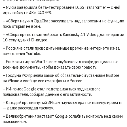
– Nvidia завершила бета-тестирование DLSS Transformer — с ней
игры пойдут в 4K и 240 FPS.
– «Сбер» научил GigaChat рассуждать над запросами, но функцию
пока открыл не всем.
– «Сбер» представил нейросеть Kandinsky 4.1 Video для генерации
10-секундных HD-видео.
– Россияне стали проводить меньше времени в интернете из-за
замедления YouTube.
– Ещё один игрок War Thunder опубликовал конфиденциальные
военные документы, чтобы доказать свою правоту.
– Госдума РФ приняла закон об обязательной установке Rustore
на iPhone и вообще все смартфоны в России.
– ИИ-поиск Google стал подстраиваться под каждого
пользователя, собирая данные о его активности.
– Каждый продвинутый ИИ сам научился врать и манипулировать
— даже рассуждая «вслух».
– Великобритания заставит Google ослабить контроль над своим
поисковиком.