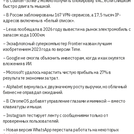
– В Counter-Strike 2 можно получить блокировку VAC, если слишком
быстро двигать мышкой.
– В России заблокированы 167 VPN-сервисов, а 17,5 тысяч IP-
адресов включены в «белый список».
– Lexus пообещала в 2026 году вывести на рынок электромобиль с
запасом хода 1000 км.
– Экзафлопсный суперкомпьютер Frontier назван лучшим
изобретением 2023 года по версии Time.
– Google не смогла объяснить инвесторам, когда и как окупятся
вложения в ИИ.
– Microsoft удалось нарастить чистую прибыль на 27% в
результате экономии затрат.
– Alphabet вернулась к двузначному росту выручки, но облачный
бизнес не оправдал ожиданий.
– В ChromeOS добавят управление глазами и мимикой — вместо
клавиатуры и мыши.
– Instagram тестирует ленту с сообщениями только от
проверенных пользователей.
– Новая версия WhatsApp перестала работать на некоторых