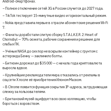
Android-смартфонах.
– Полное отключение сетей 3G в России случится до 2027 года.
– TikTok тестирует 15-минутные видео и горизонтальный режим.
– Nokia представила первые в отрасли абонентские решения Wi-Fi
7.
– Фанаты доработали слитую сборку S.T.A.L.K.E.R. 2: Heart of
Chornobyl — 70% сюжета, рабочие сохранения и решение для
слабых ПК.
– Учёные NASA до сих пор не вскрыли контейнер с грунтом с
астероида Бенну — заклинило болты.
– Биткоин дорожал до $35 000 — с начала года криптовалюта
выросла вдвое.
– Крупнейшие рекламодатели мира отказались от рекламы в
соцсети X после её приобретения Илоном Маском.
– В Chrome появится функция сокрытия IP-адреса, затрудняющая
слежку за пользователями.
– Британский музей оцифрует всю свою коллекцию, чтобы
бороться с воровством.