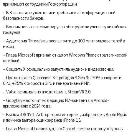
принимают сотрудники Госкорпорации.
– В Казахстане ужесточили требования к информационной
безопасности банков.
– Восемь новых опасных вирусов обнаружили ученые у китайских
грызунов.
– Аудитория Threads выросла почти до 100 млн пользователей в
месяц.
– Глава Microsoft признал отказ от Windows Phone стратегической
ошибкой.
– Соцсеть X официально запустила аудио- и видеозвонки.
– Представлен Qualcomm Snapdragon 8 Gen 3: +30% к скорости
CPU, +25% к скорости GPU и генеративный ИИ.
– Valve официально представила SteamVR 2.0.
– Google ужесточит модерацию ИИ-контента в Android-
приложениях с 2024 года.
– Вышла iOS 17.1: AirDrop через интернет, избранное в Apple Music
и починка выгорающих экранов iPhone 15.
– Глава Microsoft намекнул, что Copilot заменит кнопку «Пуск» в