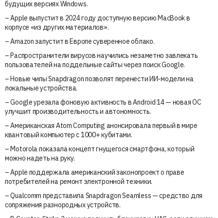
будущих версиях Windows.
– Apple выпустит в 2024 году доступную версию MacBook в
корпусе «из других материалов».
– Amazon запустит в Европе суверенное облако.
– Распространители вирусов научились незаметно завлекать
пользователей на поддельные сайты через поиск Google.
– Новые чипы Snapdragon позволят перенести ИИ-модели на
локальные устройства.
– Google урезала фоновую активность в Android 14 — новая ОС
улучшит производительность и автономность.
– Американская Atom Computing анонсировала первый в мире
квантовый компьютер с 1000+ кубитами.
– Motorola показала концепт гнущегося смартфона, который
можно надеть на руку.
– Apple поддержала американский законопроект о праве
потребителей на ремонт электронной техники.
– Qualcomm представила Snapdragon Seamless — средство для
сопряжения разнородных устройств.