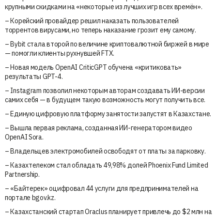
крупными скидками на «некоторые из лучших игр всех времён».
– Корейский провайдер решил наказать пользователей
торрентов вирусами, но теперь наказание грозит ему самому.
– Bybit стала второй по величине криптовалютной биржей в мире
— помогли клиенты рухнувшей FTX.
– Новая модель OpenAI CriticGPT обучена «критиковать»
результаты GPT-4.
– Instagram позволил некоторым авторам создавать ИИ-версии
самих себя — в будущем такую возможность могут получить все.
– Единую цифровую платформу занятости запустят в Казахстане.
– Вышла первая реклама, созданная ИИ-генератором видео
OpenAI Sora.
– Владельцев электромобилей освободят от платы за парковку.
– Казахтелеком стал обладать 49,98% долей Phoenix Fund Limited
Partnership.
– «Байтерек» оцифровал 44 услуги для предпринимателей на
портале bgov.kz.
– Казахстанский стартап Oraclus планирует привлечь до $2 млн на