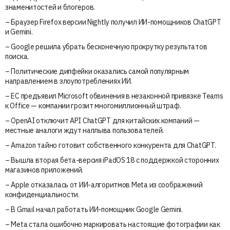
знаменитостей и блогеров.
– Браузер Firefox версии Nightly получил ИИ-помощников ChatGPT
и Gemini.
– Google решила убрать бесконечную прокрутку результатов
поиска.
– Политические дипфейки оказались самой популярным
направлением в злоупотреблениях ИИ.
– ЕС предъявил Microsoft обвинения в незаконной привязке Teams
к Office — компании грозит многомиллионный штраф.
– OpenAI отключит API ChatGPT для китайских компаний —
местные аналоги ждут наплыва пользователей.
– Amazon тайно готовит собственного конкурента для ChatGPT.
– Вышла вторая бета-версия iPadOS 18 с поддержкой сторонних
магазинов приложений.
– Apple отказалась от ИИ-алгоритмов Meta из соображений
конфиденциальности.
– В Gmail начал работать ИИ-помощник Google Gemini.
– Meta стала ошибочно маркировать настоящие фотографии как