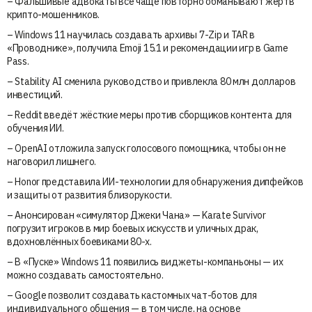
– Фальшивые адвокаты всё чаще повторно обманывают жертв
крипто-мошенников.
– Windows 11 научилась создавать архивы 7-Zip и TAR в
«Проводнике», получила Emoji 15.1 и рекомендации игр в Game
Pass.
– Stability AI сменила руководство и привлекла 80 млн долларов
инвестиций.
– Reddit введёт жёсткие меры против сборщиков контента для
обучения ИИ.
– OpenAI отложила запуск голосового помощника, чтобы он не
наговорил лишнего.
– Honor представила ИИ-технологии для обнаружения дипфейков
и защиты от развития близорукости.
– Анонсирован «симулятор Джеки Чана» — Karate Survivor
погрузит игроков в мир боевых искусств и уличных драк,
вдохновлённых боевиками 80-х.
– В «Пуске» Windows 11 появились виджеты-компаньоны — их
можно создавать самостоятельно.
– Google позволит создавать кастомных чат-ботов для
индивидуального общения — в том числе, на основе