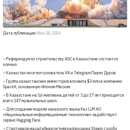
Дата публикации:
Июн 28, 2024
– Референдум по строительству АЭС в Казахстане состоится
осенью.
– Казахстан посетил основатель VK и Telegram Павел Дуров.
– Группа казахстанских инвесторов вложила $2 млн в компанию
SpaceX, основанную Илоном Маском.
– В Казахстане на 5,6 миллиона детей от 3 до 17 лет приходится
всего 147 музыкальных школ.
– Для создания модели казахского языка Kaz LLM АО
«Национальные информационные технологии» задействует
сервис Hugging Face.
– Стартовала масштабная летняя распродажа Steam с особо