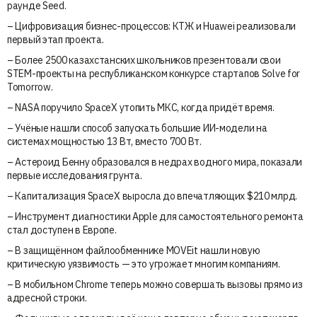
раунде Seed.
– Цифровизация бизнес-процессов: КТЖ и Huawei реализовали
первый этап проекта.
– Более 2500 казахстанских школьников презентовали свои
STEM-проекты на республиканском конкурсе стартапов Solve for
Tomorrow.
– NASA поручило SpaceX утопить МКС, когда придёт время.
– Учёные нашли способ запускать большие ИИ-модели на
системах мощностью 13 Вт, вместо 700 Вт.
– Астероид Бенну образовался в недрах водного мира, показали
первые исследования грунта.
– Капитализация SpaceX выросла до впечатляющих $210 млрд.
– Инструмент диагностики Apple для самостоятельного ремонта
стал доступен в Европе.
– В защищённом файлообменнике MOVEit нашли новую
критическую уязвимость — это угрожает многим компаниям.
– В мобильном Chrome теперь можно совершать вызовы прямо из
адресной строки.