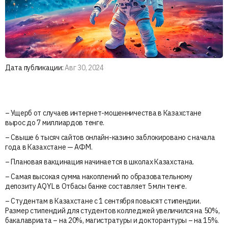
Дата публикации:
Авг 30, 2024
– Ущерб от случаев интернет-мошенничества в Казахстане
вырос до 7 миллиардов тенге.
– Свыше 6 тысяч сайтов онлайн-казино заблокировано с начала
года в Казахстане — АФМ.
– Плановая вакцинация начинается в школах Казахстана.
– Самая высокая сумма накоплений по образовательному
депозиту AQYL в Отбасы банке составляет 5 млн тенге.
– Студентам в Казахстане с 1 сентября повысят стипендии.
Размер стипендий для студентов колледжей увеличился на 50%,
бакалавриата – на 20%, магистратуры и докторантуры – на 15%.