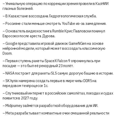
– Уникальную операцию по коррекции зрения провели в КазНИИ
глазных болезней.
– В Казахстане воссоздана Гидрогеологическая служба.
– Россияне стали меньше смотреть YouTube из-за замедления.
– Основатель видеохостинга Rumble Крис Павловски покинул
Евросоюз после ареста Дурова.
– Google представила игровой движок GameNGen на основе
нейронной модели, который может воссоздать классическую
Doom.
– Первая ступень ракеты SpaceX Falcon 9 опрокинулась при
посадке — это был её рекордный 23 полёт.
– NASA построит для ракеты SLS самую дорогую башню в истории.
– SK hynix намерена создать первые в мире чипы DDR5 на
передовом техпроцессе 1c.
– Спутниковый интернет в российских самолётах, поездах и судах
появится в 2027 году.
– Midjourney займётся разработкой оборудования для ИИ.
– Meta разрабатывает компактные очки смешанной реальности