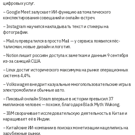
цифровых услуг.
– Google Meet запускает ИИ-функцию автоматического
конспектирования совещаний и онлайн-встреч.
– Instagram научился накладывать текст и стикеры на
фотографии.
– Mail.ru превратился в просто Mail — у сервиса появился пёс-
талисман, новые дизайн и логотип.
– Notion лишит россиян доступа к заметкам и данным 9 сентября
из-за санкций США.
– Linux достиг исторического максимума на рынке операционных
систем в 4,4%.
– Volkswagen внедрит казуальные многопользовательские игры в
электромобили и обычные авто.
– Пиковый онлайн Steam впервые в истории превысил 37
миллионов человек — похоже, благодаря Black Myth: Wukong.
– IBM сворачивает исследовательскую деятельность в Китае и
наращивает её в Индии.
– Китайские ИИ-компании в поисках монетизации нацелились на
зарубежные рынки.