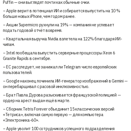
Puffin — они выглядят почти как обычные очки.
– Apple верит в потенциал ИИ и собирается выпустить на 10 %
больше новых iPhone, чем годом ранее.
– Акции Supermicro рухнули на 19% — компания не успевает
подать годовой отчёт вовремя.
– Квартальная выручка Nvidia взлетела на 122% благодаря ИИ-
чипам.
– Intel пообещала выпустить серверные процессоры Xeon 6
Granite Rapids в сентябре.
– ЕС расследует, не занижал ли Telegram число европейских
пользователей.
– Google наконец починила ИИ-генератор изображений в Gemini —
он перебарщивал с расовой инклюзивностью.
– Брат Павла Дурова разыскивается французской полицией —
ордер на арест выдан ещё в марте.
– Сборник Tetris Forever объединит 15 классических версий
«Тетриса», включая самую первую — для компьютера
«Электроника-60».
– Apple уволит 100 сотрудников успешного подразделения