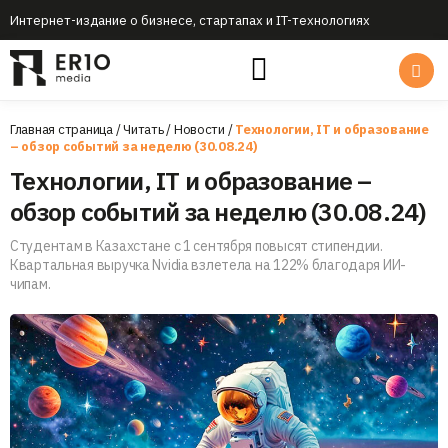
Интернет-издание о бизнесе, стартапах и IT-технологиях
Главная страница
/
Читать
/
Новости
/
Технологии, IT и образование
– обзор событий за неделю (30.08.24)
Технологии, IT и образование –
обзор событий за неделю (30.08.24)
Студентам в Казахстане с 1 сентября повысят стипендии.
Квартальная выручка Nvidia взлетела на 122% благодаря ИИ-
чипам.