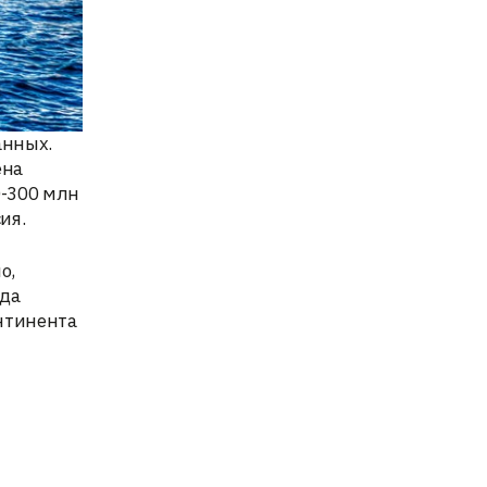
анных.
ена
0-300 млн
ия.
о,
гда
онтинента