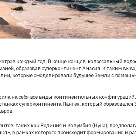
метров каждый год. В конце концов, колоссальный вод
разией, образовав суперконтинент Амасия. К таким выв
тралии, которые смоделировали будущее Земли с помощь
ила на себя все виды континентальных конфигураций.
танках суперконтинента Пангея, который образовался 
авров.
тов, таких как Родиния и Колумбия (Нуна), предполага
кл», в рамках которого происходит формирование и р