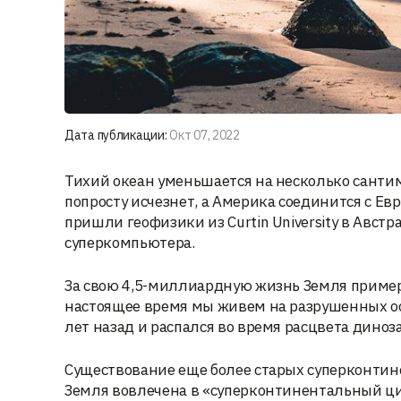
Дата публикации:
Окт 07, 2022
Тихий океан уменьшается на несколько санти
попросту исчезнет, а Америка соединится с Ев
пришли геофизики из Curtin University в Авс
суперкомпьютера.
За свою 4,5-миллиардную жизнь Земля пример
настоящее время мы живем на разрушенных ос
лет назад и распался во время расцвета диноз
Существование еще более старых суперконтинен
Земля вовлечена в «суперконтинентальный ци