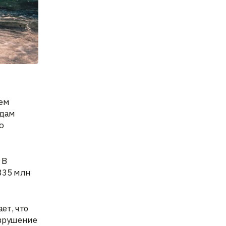
оем
одам
ю
 В
335 млн
ет, что
азрушение