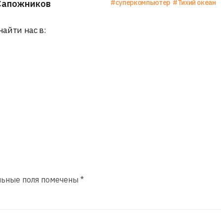
Сапожников
#суперкомпьютер
#Тихий океан
найти нас в:
льные поля помечены
*