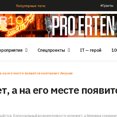
#Гранты
Популярные теги:
ероприятия
Спецпроекты
IT — герой
10
 а на его месте появится континент Амасия
т, а на его месте появит
ый год. Колоссальный водоем попросту исчезнет, а Америка соединит