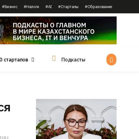
#Бизнес
#Налоги
#AI
#Стартапы
#Образование
0 стартапов
Подкасты
ся
ся с