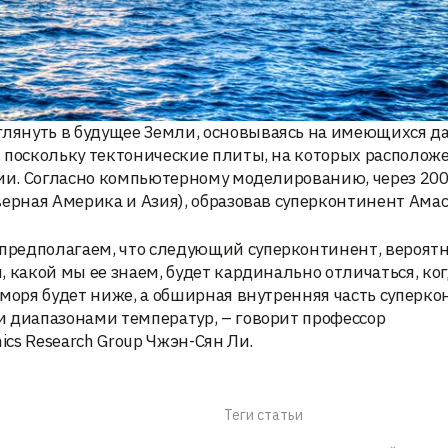
лянуть в будущее Земли, основываясь на имеющихся д
 поскольку тектонические плиты, на которых располож
зии. Согласно компьютерному моделированию, через 20
верная Америка и Азия), образовав суперконтинент Амас
редполагаем, что следующий суперконтинент, вероятн
 какой мы ее знаем, будет кардинально отличаться, ко
 моря будет ниже, а обширная внутренняя часть суперк
и диапазонами температур, – говорит профессор
ics Research Group Чжэн-Сян Ли.
Теги статьи