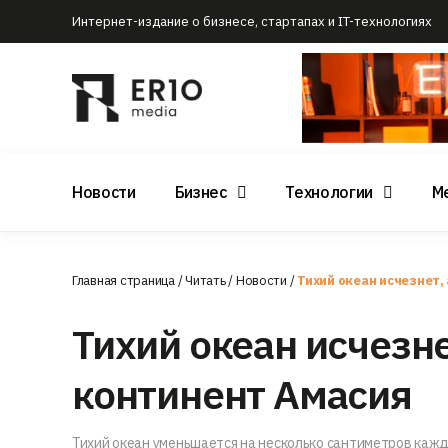
Интернет-издание о бизнесе, стартапах и IT-технологиях
Новости
Бизнес
Технологии
М
Главная страница
/
Читать
/
Новости
/
Тихий океан исчезнет,
Тихий океан исчезне
континент Амасия
Тихий океан уменьшается на несколько сантиметров кажд