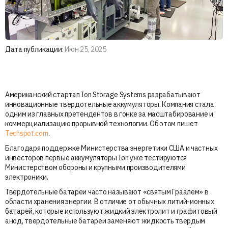
Дата публикации:
Июн 25, 2025
Американский стартап Ion Storage Systems разрабатывают
инновационные твердотельные аккумуляторы. Компания стала
одним из главных претендентов в гонке за масштабирование и
коммерциализацию прорывной технологии. Об этом пишет
Techspot.com
.
Благодаря поддержке Министерства энергетики США и частных
инвесторов первые аккумуляторы Ion уже тестируются
Министерством обороны и крупными производителями
электроники.
Твердотельные батареи часто называют «святым Граалем» в
области хранения энергии. В отличие от обычных литий-ионных
батарей, которые используют жидкий электролит и графитовый
анод, твердотельные батареи заменяют жидкость твердым