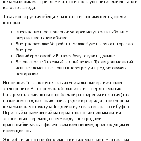
керамическим материалом и часто используют литиевый металл в
качестве анода.
Такая конструкция обещает множество преимуществ, среди
которых:
Высокая плотность энергии: Батареи могут хранить больше
энергии в меньшем объеме.
Быстрая зарядка: Устройства можно будет заряжать гораздо
быстрее.
Долгий срок службы: Батареи будут служить дольше.
Безопасность: Это самый важный аспект. Традиционные литий-
ионные элементы склонны к перегреву и, в редких случаях,
возгоранию.
Инновация Ion заключается в их уникальном керамическом
электролите. В то время как большинство твердотельных
батарей сталкиваются с проблемой расширения и сжатия (так
называемого «дыхания») при зарядке и разрядке, трехмерная
керамическая структура Ion действует как сепаратор и буфер.
Пористый керамический материал позволяет ионам лития
эффективно перемещаться между электродами,
приспосабливаясь к физическим изменениям, происходящим во
время циклов.
Это избавляет от необходимости в тяжелых системах сжатия,