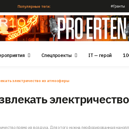
#Гранты
Популярные теги:
ероприятия
Спецпроекты
IT — герой
10
лекать электричество из атмосферы
звлекать электричество
ричество прямо из воздуха. Для этого нужна перфорированная наноп