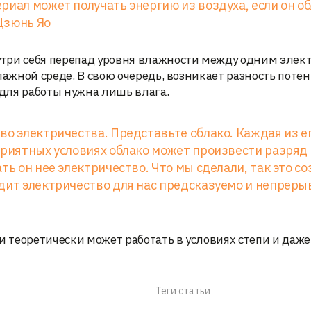
риал может получать энергию из воздуха, если он о
Цзюнь Яо
три себя перепад уровня влажности между одним элек
лажной среде. В свою очередь, возникает разность поте
 для работы нужна лишь влага.
во электричества. Представьте облако. Каждая из е
приятных условиях облако может произвести разряд
ть он нее электричество. Что мы сделали, так это с
дит электричество для нас предсказуемо и непрерыв
и теоретически может работать в условиях степи и даже
Теги статьи