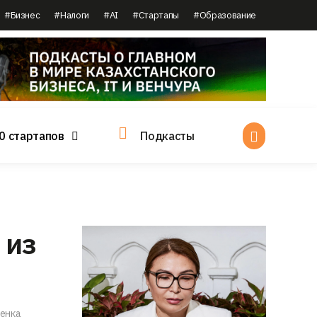
#Бизнес
#Налоги
#AI
#Стартапы
#Образование
0 стартапов
Подкасты
 из
ленка