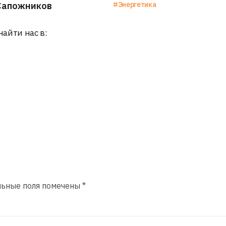
Сапожников
#Энергетика
найти нас в:
льные поля помечены
*