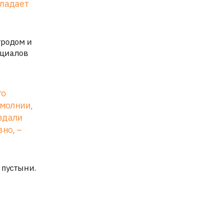
бладает
тродом и
нциалов
го
 молнии,
оздали
но, –
 пустыни.