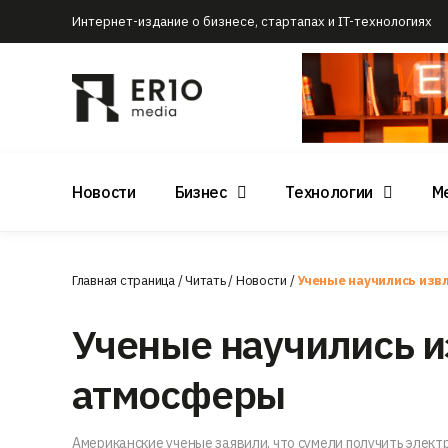
Интернет-издание о бизнесе, стартапах и IT-технологиях
Новости
Бизнес
Технологии
М
Главная страница
/
Читать
/
Новости
/
Ученые научились изв
Ученые научились и
атмосферы
Американские ученые заявили, что сумели получить элект