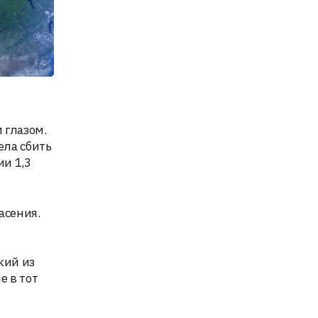
 глазом.
ела сбить
ии 1,3
асения.
кий из
е в тот