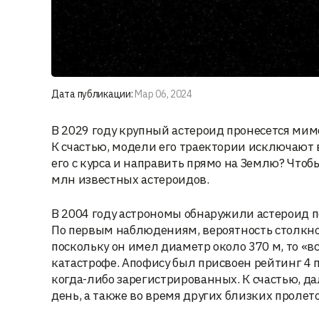
Дата публикации:
Мар 06, 2024
В 2029 году крупный астероид пронесется мим
К счастью, модели его траектории исключают 
его с курса и направить прямо на Землю? Что
млн известных астероидов.
В 2004 году астрономы обнаружили астероид п
По первым наблюдениям, вероятность столкнов
поскольку он имел диаметр около 370 м, то «в
катастрофе. Апофису был присвоен рейтинг 4 
когда-либо зарегистрированных. К счастью, 
день, а также во время других близких пролето