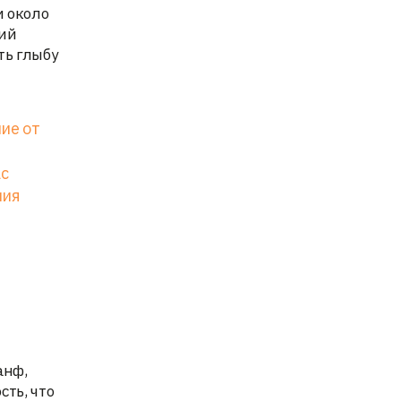
и около
кий
ть глыбу
ие от
ас
ния
анф,
сть, что