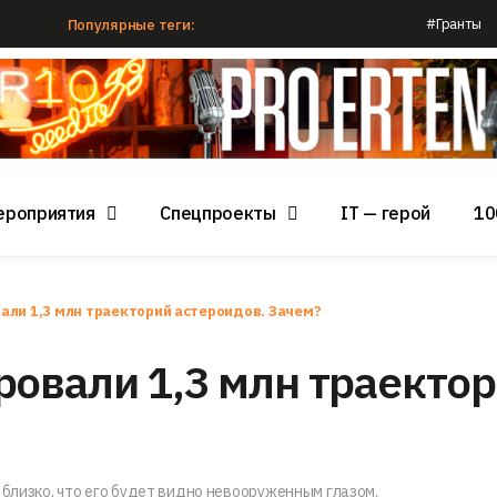
#Гранты
Популярные теги:
ероприятия
Спецпроекты
IT — герой
10
али 1,3 млн траекторий астероидов. Зачем?
овали 1,3 млн траекто
 близко, что его будет видно невооруженным глазом.