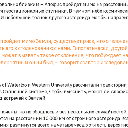
 довольно близким – Апофис пройдет мимо на расстояни
тся геостационарные спутники. В темном небе космичес
И небольшой толчок другого астероида мог бы направи
 пройдет мимо Земли, существует риск, что отклонен
 его к столкновению с нами. Гипотетически, другой
 может вызвать такое отклонение, что побуждает н
овероятным он ни был, – говорит соавтор исследова
 of Waterloo и Western University рассчитали траектории
в Солнечной системе, чтобы выяснить, может ли Апофис
д встречей с Землей.
лючены, но не обошлось и без нескольких случайностей.
тся на расстоянии 10 000 км от огромного астероида Кс
мня разминутся всего на четыре часа, хотя есть вероятно