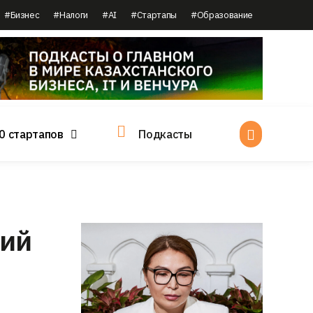
#Бизнес
#Налоги
#AI
#Стартапы
#Образование
0 стартапов
Подкасты
рий