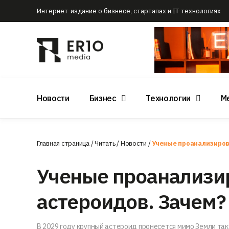
Интернет-издание о бизнесе, стартапах и IT-технологиях
Новости
Бизнес
Технологии
М
Главная страница
/
Читать
/
Новости
/
Ученые проанализиров
Ученые проанализир
астероидов. Зачем?
В 2029 году крупный астероид пронесется мимо Земли так