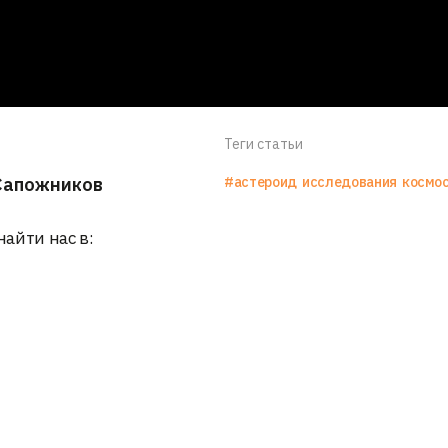
Теги статьи
Сапожников
#астероид
исследования
космо
найти нас в: