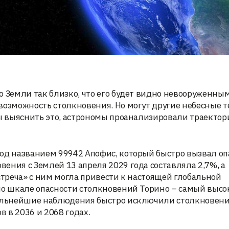
о Земли так близко, что его будет видно невооруженным
возможность столкновения. Но могут другие небесные т
бы выяснить это, астрономы проанализировали траектор
од названием 99942 Апофис, который быстро вызвал оп
ения с Землей 13 апреля 2029 года составляла 2,7%, а
стреча» с ним могла привести к настоящей глобальной
по шкале опасности столкновений Торино – самый высо
дальнейшие наблюдения быстро исключили столкновени
в в 2036 и 2068 годах.