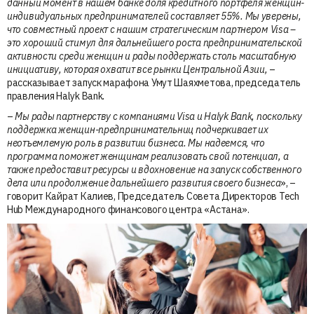
данный момент в нашем банке доля кредитного портфеля женщин-
индивидуальных предпринимателей составляет 55%. Мы уверены,
что совместный проект с нашим стратегическим партнером Visa –
это хороший стимул для дальнейшего роста предпринимательской
активности среди женщин и рады поддержать столь масштабную
инициативу, которая охватит все рынки Центральной Азии,
–
рассказывает запуск марафона Умут Шаяхметова, председатель
правления Halyk Bank
.
–
Мы рады партнерству с компаниями Visa и
Halyk
Bank
, поскольку
поддержка женщин-предпринимательниц подчеркивает их
неотъемлемую роль в развитии бизнеса. Мы надеемся, что
программа поможет женщинам реализовать свой потенциал, а
также предоставит ресурсы и вдохновение на запуск собственного
дела или продолжение дальнейшего развития своего бизнеса
», –
говорит Кайрат Калиев, Председатель Совета Директоров Tech
Hub Международного финансового центра «Астана».