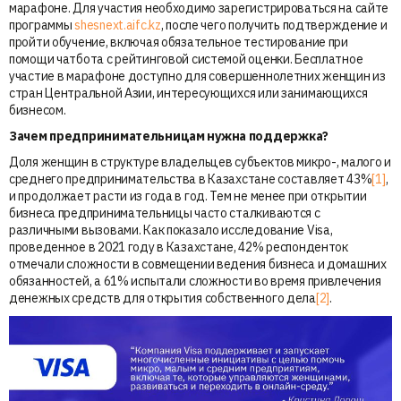
марафоне. Для участия необходимо зарегистрироваться на сайте
программы
shesnext.aifc.kz
, после чего получить подтверждение и
пройти обучение, включая обязательное тестирование при
помощи чатбота с рейтинговой системой оценки. Бесплатное
участие в марафоне доступно для совершеннолетних женщин из
стран Центральной Азии, интересующихся или занимающихся
бизнесом.
Зачем предпринимательницам нужна поддержка?
Доля женщин в структуре владельцев субъектов микро-, малого и
среднего предпринимательства в Казахстане составляет 43%
[1]
,
и продолжает расти из года в год. Тем не менее при открытии
бизнеса предпринимательницы часто сталкиваются с
различными вызовами. Как показало исследование Visa,
проведенное в 2021 году в Казахстане, 42% респонденток
отмечали сложности в совмещении ведения бизнеса и домашних
обязанностей, а 61% испытали сложности во время привлечения
денежных средств для открытия собственного дела
[2]
.