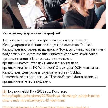
Кто еще поддерживает марафон?
Техническим партнером марафона выступает Tech Hub
Международного финансового центра «Астана». Также в
Казахстане программу поддержали Фонд устойчивого развития и
поддержки женского предпринимательства (Атамекен совет
деловых женщин), Центр развития женского
предпринимательства при Национальной палате
предпринимателей РК "Атамекен", Структуры "ООН-женщины в
Казахстане, Центр предпринимательства «Qoldaý,
Некоммерческая организация “TechnoWomen”, Фонд развития
предпринимательства «Даму».
[1]
По данным ЕБРР на 2021 год. Источник:
https://kapital.kz/business/99356/dolya-zhenskogo-predprinimatel-
stva-v-msb-rk-sostavlyayet-43-yebrr.html
[2]
https://inbusiness.kz/ru/news/visa-predstavila-rezultaty-