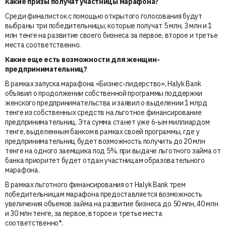
Какие призы получат участницы марафона?
Среди финалисток с помощью открытого голосования будут
выбраны три победительницы, которые получат 5 млн, 3 млн и 1
млн тенге на развитие своего бизнеса за первое, второе и третье
места соответственно.
Какие еще есть возможности для женщин-
предпринимательниц?
В рамках запуска марафона «Бизнес-лидерство», Halyk Bank
объявил о продолжении собственной программы поддержки
женского предпринимательства и заявил о выделении 1 млрд
тенге из собственных средств на льготное финансирование
предпринимательниц. Эта сумма станет уже 6-ым миллиардом
тенге, выделенным банком в рамках своей программы, где у
предпринимательниц будет возможность получить до 20 млн
тенге на одного заемщика под 5%. при выдаче льготного займа от
банка приоритет будет отдан участницам образовательного
марафона.
В рамках льготного финансирования от Halyk Bank трем
победительницам марафона предоставляется возможность
увеличения объемов займа на развитие бизнеса до 50 млн, 40 млн
и 30 млн тенге, за первое, второе и третье места
соответственно*.