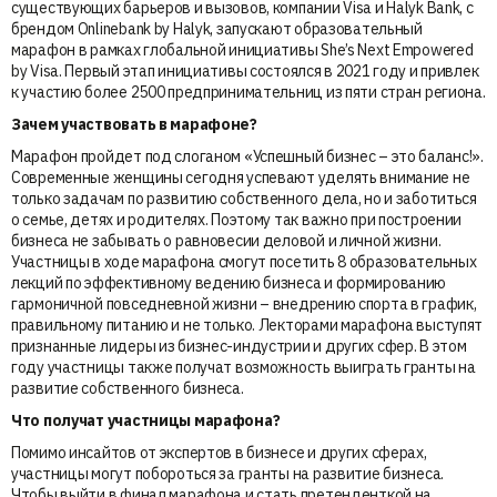
существующих барьеров и вызовов, компании Visa и Halyk Bank, с
брендом Onlinebank by Halyk, запускают образовательный
марафон в рамках глобальной инициативы She’s Next Empowered
by Visa. Первый этап инициативы состоялся в 2021 году и привлек
к участию более 2500 предпринимательниц из пяти стран региона.
Зачем участвовать в марафоне?
Марафон пройдет под слоганом «Успешный бизнес – это баланс!».
Современные женщины сегодня успевают уделять внимание не
только задачам по развитию собственного дела, но и заботиться
о семье, детях и родителях. Поэтому так важно при построении
бизнеса не забывать о равновесии деловой и личной жизни.
Участницы в ходе марафона смогут посетить 8 образовательных
лекций по эффективному ведению бизнеса и формированию
гармоничной повседневной жизни – внедрению спорта в график,
правильному питанию и не только. Лекторами марафона выступят
признанные лидеры из бизнес-индустрии и других сфер. В этом
году участницы также получат возможность выиграть гранты на
развитие собственного бизнеса.
Что получат участницы марафона?
Помимо инсайтов от экспертов в бизнесе и других сферах,
участницы могут побороться за гранты на развитие бизнеса.
Чтобы выйти в финал марафона и стать претенденткой на