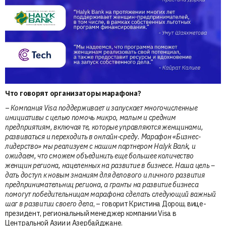
Что говорят организаторы марафона?
–
Компания Visa поддерживает и запускает многочисленные
инициативы с целью помочь микро, малым и средним
предприятиям, включая те, которые управляются женщинами,
развиваться и переходить в онлайн-среду. Марафон «Бизнес-
лидерство» мы реализуем с нашим партнером Halyk Bank, и
ожидаем, что сможем объединить еще большее количество
женщин региона, нацеленных на развитие в бизнесе. Наша цель –
дать доступ к новым знаниям для делового и личного развития
предпринимательниц региона, а гранты на развитие бизнеса
помогут победительницам марафона сделать следующий важный
шаг в развитии своего дела
, – говорит Кристина Дорош, вице-
президент, региональный менеджер компании Visa в
Центральной Азии и Азербайджане.