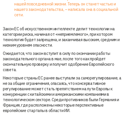
нашей повседневной жизни. Теперь он станет частью и
нашего законодательства, – написала она в социальной
сети.
Закон ЕС об искусственном интеллекте делит технологии на
категории риска, начиная от «неприемлемого», при котором
технология будет запрещена, и заканчивая высоким, средним и
низким уровнем опасности.
Ожидается, что закон вступит в силу по окончании работы
законодательного органа в мае, после того как пройдет
окончательную проверку и получит одобрение Европейского
совета.
Некоторые страны ЕС ранее выступали за саморегулирование, а
не за общие ограничения, опасаясь, что консервативное
регулирование может стать препятствием на пути Европы к
конкуренции с китайскими и американскими компаниями в
технологическом секторе. Среди противников были Германия и
Франция, где расположены некоторые перспективные
европейские стартапы в области ИИ.