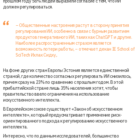
прошлом году 58% людей выразили согласие с тем, что ИИ
должен регулироваться.
– Общественные настроения растут в сторону принятия
регулирования ИИ, особенно в связи с бурным развитием
продуктов генеративного ИИ, таких как ChatGPT и другие.
Наиболее распространенным страхом является
возможность потери работы, – отмечает декан IE School of
SciTech Ихлак Сидху,.
На фоне других стран Европы Эстония является единственной
страной, где количество согласных регулировать ИИ снизилось,
причем сразу на 23% по сравнению с прошлым годом. В этой
прибалтийской стране лишь 35% населения хотят, чтобы
правительство ввело ограничения на использование
искусственного интеллекта.
В Европейском союзе существует «Закон об искусственном
интеллекте», который предусматривает применение риск-
ориентированного подхода к регулированию искусственного
интеллекта.
Интересно, что по данным исследователей, большинство