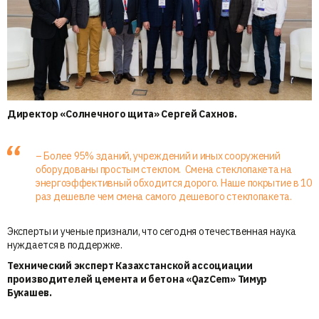
Директор «Солнечного щита» Сергей Сахнов.
– Более 95% зданий, учреждений и иных сооружений
оборудованы простым стеклом. Смена стеклопакета на
энергоэффективный обходится дорого. Наше покрытие в 10
раз дешевле чем смена самого дешевого стеклопакета.
Эксперты и ученые признали, что сегодня отечественная наука
нуждается в поддержке.
Технический эксперт Казахстанской ассоциации
производителей цемента и бетона «QazCem» Тимур
Букашев.