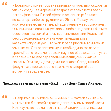
– Если посмотрите процент вымывания молодых кадров из
ученой среды, там средний возраст устремляется вверх
логарифмически. В моей сфере в основном работают
пенсионеры либо сотрудники до 25 лет. Между ними
ипотека и ее люди не тянут. Наши ученые – это супермены.
Они выжили в сложных условиях. Либо они должны быть из
обеспеченных семей или быть очень упертыми. Реальный
сектор экономики не очень хочет вкладывать в
казахстанскую науку. Это риск. И этот риск никто никак не
учитывает. Для развития науки необходимо создавать
среду. Подготовка человека и научное образование – у нас
в стране – это две параллельные вещи, они никак не
связаны. Эти люди друг друга не знают. Сегодняшний
форум – это первое место, где можно в первый раз
встретить всех вместе.
Председатель правления «QazInnovation» Санат Аханов.
– Например, я – химик и вы – химик. Я – математик и в – вы
математик. Я в своей отрасли двигаюсь, вы в своей части.
Ноу-хау может родиться от нашей с вами коммуникации.