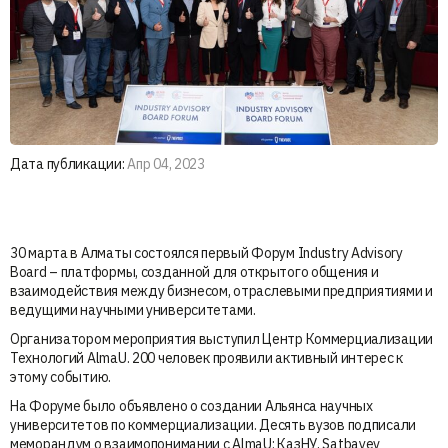
Дата публикации:
Апр 04, 2023
30 марта в Алматы состоялся первый Форум Industry Advisory
Board – платформы, созданной для открытого общения и
взаимодействия между бизнесом, отраслевыми предприятиями и
ведущими научными университетами.
Организатором мероприятия выступил Центр Коммерциализации
Технологий AlmaU. 200 человек проявили активный интерес к
этому событию.
На Форуме было объявлено о создании Альянса научных
университетов по коммерциализации. Десять вузов подписали
меморандум о взаимопонимании с AlmaU: КазНУ, Satbayev