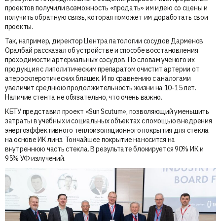
проектов получили возможность «продать» им идею со сцены и
получить обратную связь, которая поможет им доработать свои
проекты.
Так, например, директор Центра патологии сосудов Дарменов
Оралбай рассказал об устройстве и способе восстановления
проходимости артериальных сосудов. По словам ученого их
продукция с липолитическим препаратом очистит артерии от
атеросклеротических бляшек. И по сравнению с аналогами
увеличит среднюю продолжительность жизни на 10-15 лет.
Наличие стента не обязательно, что очень важно.
КБТУ представил проект «Sun Scutum», позволяющий уменьшить
затраты в учебных и социальных объектах с помощью внедрения
энергоэффективного теплоизоляционного покрытия для стекла
на основе ИК линз. Тончайшее покрытие наносится на
внутреннюю часть стекла. В результате блокируется 90% ИК и
95% УФ излучений.