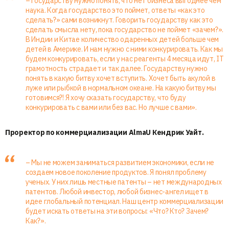
– Государству нужно понять, что нет бизнеса выгоднее чем
наука. Когда государство это поймет, ответы «как это
сделать?» сами возникнут. Говорить государству как это
сделать смысла нету, пока государство не поймет «зачем?».
В Индии и Китае количество одаренных детей больше чем
детей в Америке. И нам нужно с ними конкурировать. Как мы
будем конкурировать, если у нас реагенты 4 месяца идут, IT
грамотность страдает и так далее. Государству нужно
понять в какую битву хочет вступить. Хочет быть акулой в
луже или рыбкой в нормальном океане. На какую битву мы
готовимся?! Я хочу сказать государству, что буду
конкурировать с вами или без вас. Но лучше с вами».
Проректор по коммерциализации AlmaU Кендрик Уайт.
– Мы не можем заниматься развитием экономики, если не
создаем новое поколение продуктов. Я понял проблему
ученых. У них лишь местные патенты – нет международных
патентов. Любой инвестор, любой бизнес-ангел ищет в
идее глобальный потенциал. Наш центр коммерциализации
будет искать ответы на эти вопросы: «Что? Кто? Зачем?
Как?».