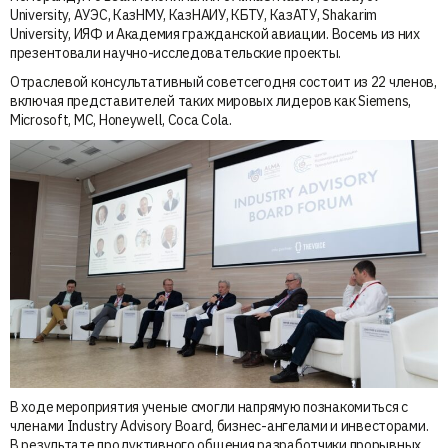
University, АУЭС, КазНМУ, КазНАИУ, КБТУ, КазАТУ, Shakarim
University, ИЯФ и Академия гражданской авиации. Восемь из них
презентовали научно-исследовательские проекты.
Отраслевой консультативный советсегодня состоит из 22 членов,
включая представителей таких мировых лидеров как Siemens,
Microsoft, MC, Honeywell, Coca Cola.
В ходе мероприятия ученые смогли напрямую познакомиться с
членами Industry Advisory Board, бизнес-ангелами и инвесторами.
В результате продуктивного общения разработчики прорывных