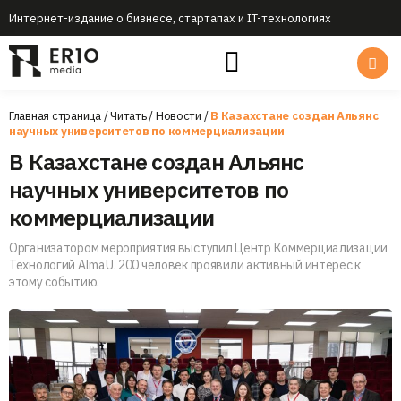
Интернет-издание о бизнесе, стартапах и IT-технологиях
Главная страница
/
Читать
/
Новости
/
В Казахстане создан Альянс
научных университетов по коммерциализации
В Казахстане создан Альянс
научных университетов по
коммерциализации
Организатором мероприятия выступил Центр Коммерциализации
Технологий AlmaU. 200 человек проявили активный интерес к
этому событию.