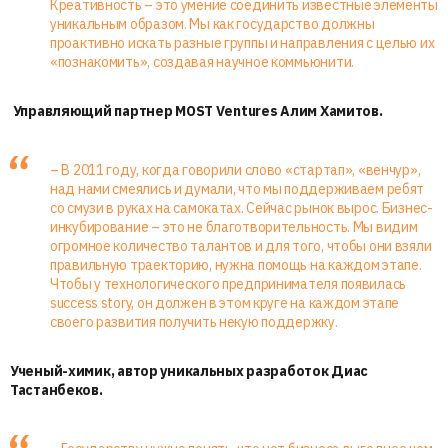
Креативность – это умение соединить известные элементы
уникальным образом. Мы как государство должны
проактивно искать разные группы и направления с целью их
«познакомить», создавая научное коммьюнити.
Управляющий партнер MOST Ventures Алим Хамитов.
– В 2011 году, когда говорили слово «стартап», «венчур»,
над нами смеялись и думали, что мы поддерживаем ребят
со смузи в руках на самокатах. Сейчас рынок вырос. Бизнес-
инкубирование – это не благотворительность. Мы видим
огромное количество талантов и для того, чтобы они взяли
правильную траекторию, нужна помощь на каждом этапе.
Чтобы у технологического предпринимателя появилась
success story, он должен в этом круге на каждом этапе
своего развития получить некую поддержку.
Ученый-химик, автор уникальных разработок Диас
Тастанбеков.