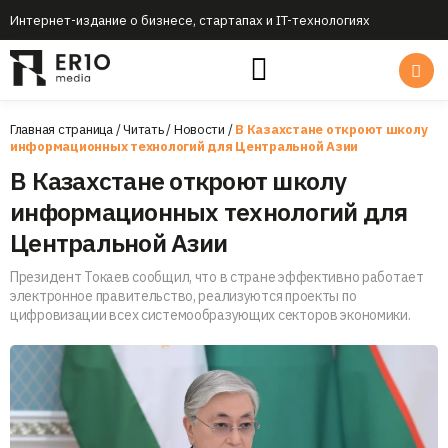
Интернет-издание о бизнесе, стартапах и IT-технологиях
Главная страница
/
Читать
/
Новости
/
В Казахстане откроют школу
информационных технологий для Центральной Азии
В Казахстане откроют школу
информационных технологий для
Центральной Азии
Президент Токаев сообщил, что в стране эффективно работает
электронное правительство, реализуются проекты по
цифровизации всех системообразующих секторов экономики.