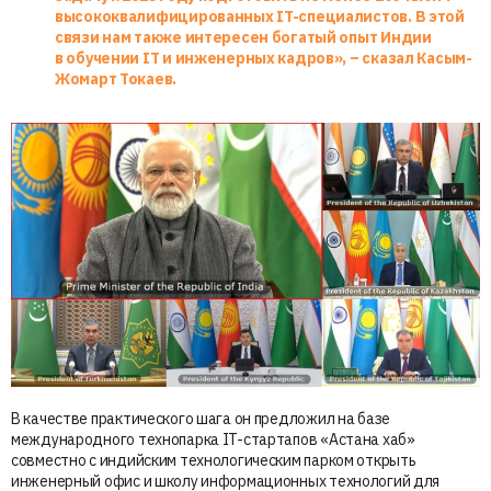
высококвалифицированных IT-специалистов. В этой
связи нам также интересен богатый опыт Индии
в обучении IT и инженерных кадров», – сказал Касым-
Жомарт Токаев.
В качестве практического шага он предложил на базе
международного технопарка IT-стартапов «Астана хаб»
совместно с индийским технологическим парком открыть
инженерный офис и школу информационных технологий для