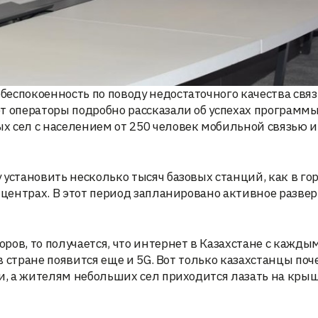
еспокоенность по поводу недостаточного качества связ
т операторы подробно рассказали об успехах программы
х сел с населением от 250 человек мобильной связью и
установить несколько тысяч базовых станций, как в го
х центрах. В этот период запланировано активное разве
ров, то получается, что интернет в Казахстане с кажды
 в стране появится еще и 5G. Вот только казахстанцы поч
зи, а жителям небольших сел приходится лазать на крыш