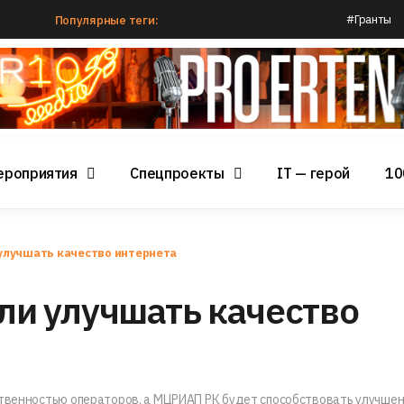
#Гранты
Популярные теги:
ероприятия
Спецпроекты
IT — герой
10
улучшать качество интернета
и улучшать качество
ственностью операторов, а МЦРИАП РК будет способствовать улучше