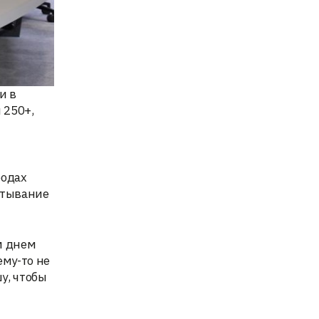
и в
 250+,
родах
ртывание
м днем
ему-то не
у, чтобы