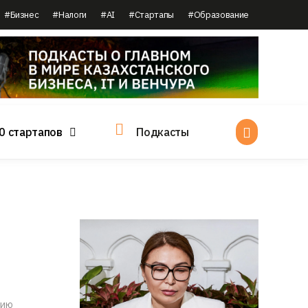
#Бизнес
#Налоги
#AI
#Стартапы
#Образование
0 стартапов
Подкасты
нию