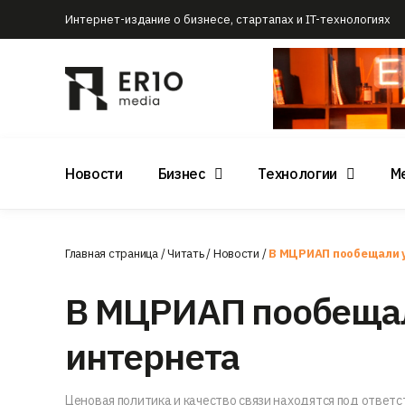
Интернет-издание о бизнесе, стартапах и IT-технологиях
Новости
Бизнес
Технологии
М
Главная страница
/
Читать
/
Новости
/
В МЦРИАП пообещали 
В МЦРИАП пообещал
интернета
Ценовая политика и качество связи находятся под ответ