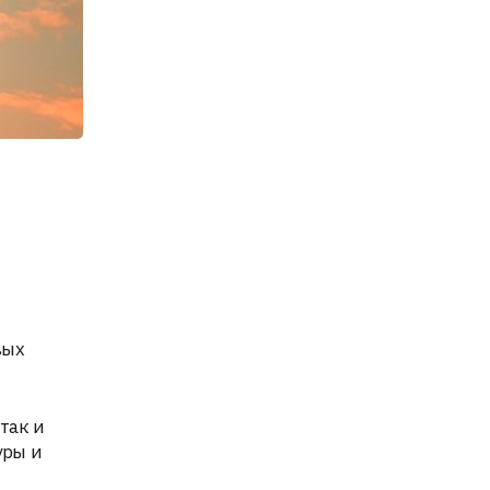
вых
так и
уры и