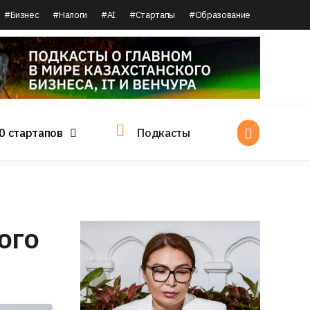
#Бизнес
#Налоги
#AI
#Стартапы
#Образование
0 стартапов
Подкасты
ого