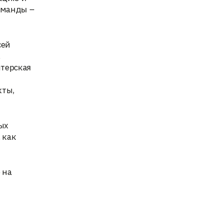
оманды –
сей
,
нтерская
кты,
ых
 как
 на