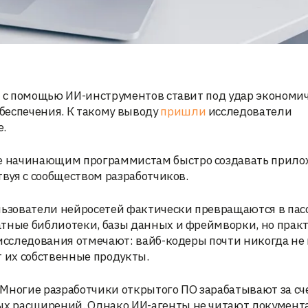
е с помощью ИИ-инструментов ставит под удар экономи
беспечения. К такому выводу
пришли
исследователи
е.
 начинающим программистам быстро создавать прило
твуя с сообществом разработчиков.
ользователи нейросетей фактически превращаются в па
атные библиотеки, базы данных и фреймворки, но прак
 исследования отмечают: вайб-кодеры почти никогда не
т их собственные продукты.
Многие разработчики открытого ПО зарабатывают за сч
х расширений. Однако ИИ-агенты не читают документ