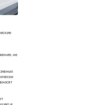
ческие
жения, не
ссивных
тически
 вносят
ет
ацию и