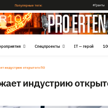
#Гранты
Популярные теги:
ероприятия
Спецпроекты
IT — герой
10
ет индустрию открытого ПО
ожает индустрию открыт