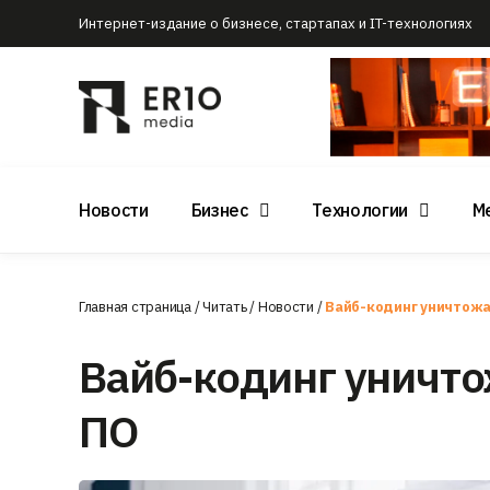
Интернет-издание о бизнесе, стартапах и IT-технологиях
Новости
Бизнес
Технологии
М
Главная страница
/
Читать
/
Новости
/
Вайб-кодинг уничтожа
Вайб-кодинг уничт
ПО