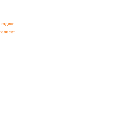
-кодинг
теллект