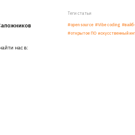
Теги статьи
Сапожников
#open source
#Vibe coding
#вайб
#открытое ПО
искусственный ин
найти нас в: