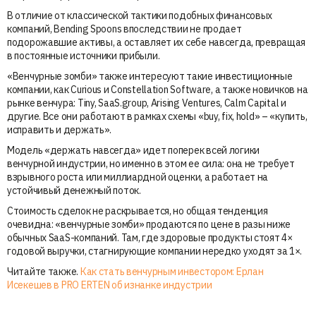
В отличие от классической тактики подобных финансовых
компаний, Bending Spoons впоследствии не продает
подорожавшие активы, а оставляет их себе навсегда, превращая
в постоянные источники прибыли.
«Венчурные зомби» также интересуют такие инвестиционные
компании, как Curious и Constellation Software, а также новичков на
рынке венчура: Tiny, SaaS.group, Arising Ventures, Calm Capital и
другие. Все они работают в рамках схемы «buy, fix, hold» – «купить,
исправить и держать».
Модель «держать навсегда» идет поперек всей логики
венчурной индустрии, но именно в этом ее сила: она не требует
взрывного роста или миллиардной оценки, а работает на
устойчивый денежный поток.
Стоимость сделок не раскрывается, но общая тенденция
очевидна: «венчурные зомби» продаются по цене в разы ниже
обычных SaaS-компаний. Там, где здоровые продукты стоят 4×
годовой выручки, стагнирующие компании нередко уходят за 1×.
Читайте также.
Как стать венчурным инвестором: Ерлан
Исекешев в PRO ERTEN об изнанке индустрии