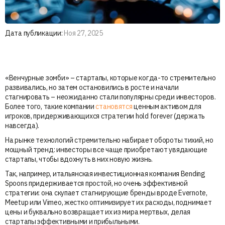
Дата публикации:
Ноя 27, 2025
«Венчурные зомби» – стартапы, которые когда-то стремительно
развивались, но затем остановились в росте и начали
стагнировать – неожиданно стали популярны среди инвесторов.
Более того, такие компании
становятся
ценным активом для
игроков, придерживающихся стратегии hold forever (держать
навсегда).
На рынке технологий стремительно набирает обороты тихий, но
мощный тренд: инвесторы все чаще приобретают увядающие
стартапы, чтобы вдохнуть в них новую жизнь.
Так, например, итальянская инвестиционная компания Bending
Spoons придерживается простой, но очень эффективной
стратегии: она скупает стагнирующие бренды вроде Evernote,
Meetup или Vimeo, жестко оптимизирует их расходы, поднимает
цены и буквально возвращает их из мира мертвых, делая
стартапы эффективными и прибыльными.