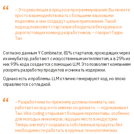
– Это революция в процессе программирования. Вы можете
просто взаимодействовать с большими языковыми
моделями, и они создадут целые приложения. Такой
подход позволяет стартапам обходиться без крупных и
дорогостоящих команд разработчиков, – говорит Гэрри
Тан.
Согласно данным Y Combinator, 81% стартапов, проходящих через
их инкубатор, работают с искусственным интеллектом, а в 25% из
них 95% кода создается с помощью LLM. Это позволяет компаниям
ускорять разработку продуктов и снижать издержки.
Однако есть и проблемы. LLM отлично генерируют код, но плохо
справляются с отладкой.
– Разработчики по-прежнему должны понимать, как
работает их код и что именно он делает», — подчеркивает
Тан. Vibe coding открывает большие перспективы, особенно
для молодых инженеров, ищущих место в индустрии.
Теперь они могут создавать собственные продукты без
необходимости работать в крупных технологических