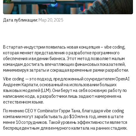
Дата публикации:
Мар 20, 2025
В стартап-индустрии появилась новая концепция – vibe coding,
которая меняет представления о разработке программного
обеспечения и ведении бизнеса. Этот метод позволяет малым
командам достигать впечатляющих финансовых показателей,
минимизируя затраты и сокращая временные рамки разработки.
Vibe coding — это подход, предложенный соучредителем OpenAI
Андреем Карпати, основанный на использовании больших
языковых моделей (LLM). Они берут на себя основную работу по
написанию кода, а разработчики лишь задают намерения на
естественном языке.
По мнению CEO Y Combinator Гэрри Тана, благодаря vibe coding
компании могут зарабатывать до $10 млн в год, имея в штате
менее 10 сотрудников. Такой уровень эффективности является
беспрецедентным для венчурного капитала на ранних стадиях.