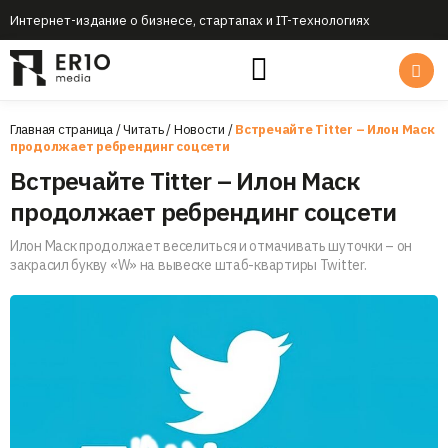
Интернет-издание о бизнесе, стартапах и IT-технологиях
Главная страница
/
Читать
/
Новости
/
Встречайте Titter – Илон Маск
продолжает ребрендинг соцсети
Встречайте Titter – Илон Маск
продолжает ребрендинг соцсети
Илон Маск продолжает веселиться и отмачивать шуточки – он
закрасил букву «W» на вывеске штаб-квартиры Twitter.