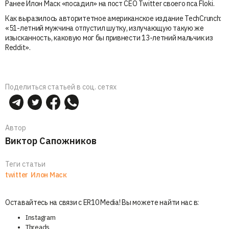
Ранее Илон Маск «посадил» на пост CEO Twitter своего пса Floki.
Как выразилось авторитетное американское издание TechCrunch:
«51-летний мужчина отпустил шутку, излучающую такую же
изысканность, каковую мог бы привнести 13-летний мальчик из
Reddit».
Поделиться статьей в соц. сетях
Автор
Виктор Сапожников
Теги статьи
twitter
Илон Маск
Оставайтесь на связи с ER10 Media! Вы можете найти нас в:
Instagram
Threads