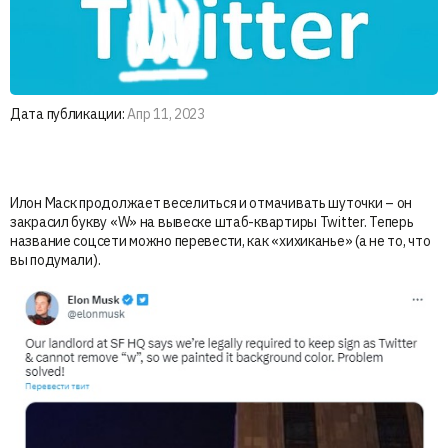
Дата публикации:
Апр 11, 2023
Илон Маск продолжает веселиться и отмачивать шуточки – он
закрасил букву «W» на вывеске штаб-квартиры Twitter. Теперь
название соцсети можно перевести, как «хихиканье» (а не то, что
вы подумали).