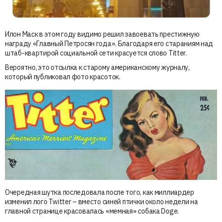
Илон Маск в этом году видимо решил завоевать престижную
награду «Главный Петросян года». Благодаря его стараниям над
штаб-квартирой социальной сети красуется слово Titter.
Вероятно, это отсылка к старому американскому журналу,
который публиковал фото красоток.
Очередная шутка последовала после того, как миллиардер
изменил лого Twitter – вместо синей птички около недели на
главной странице красовалась «мемная» собака Doge.