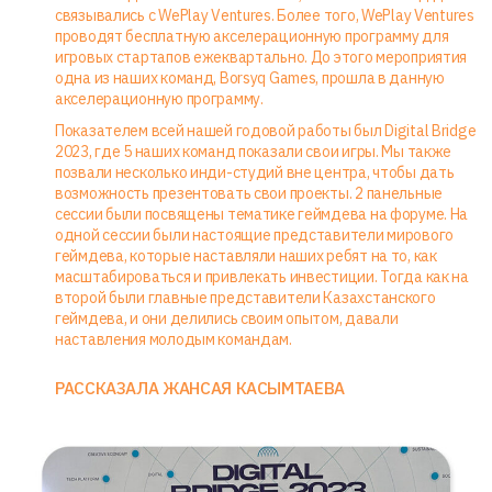
связывались с WePlay Ventures. Более того, WePlay Ventures
проводят бесплатную акселерационную программу для
игровых стартапов ежеквартально. До этого мероприятия
одна из наших команд, Borsyq Games, прошла в данную
акселерационную программу.
Показателем всей нашей годовой работы был Digital Bridge
2023, где 5 наших команд показали свои игры. Мы также
позвали несколько инди-студий вне центра, чтобы дать
возможность презентовать свои проекты. 2 панельные
сессии были посвящены тематике геймдева на форуме. На
одной сессии были настоящие представители мирового
геймдева, которые наставляли наших ребят на то, как
масштабироваться и привлекать инвестиции. Тогда как на
второй были главные представители Казахстанского
геймдева, и они делились своим опытом, давали
наставления молодым командам.
РАССКАЗАЛА ЖАНСАЯ КАСЫМТАЕВА