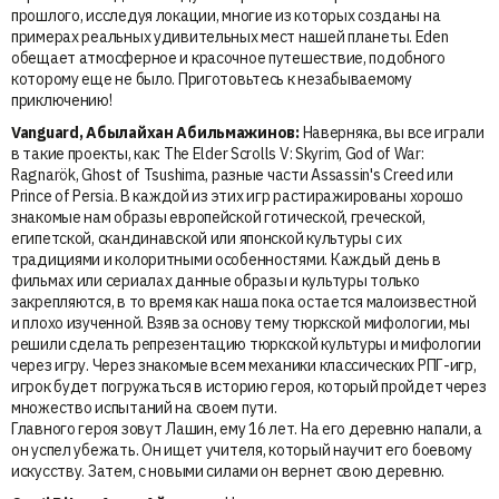
прошлого, исследуя локации, многие из которых созданы на
примерах реальных удивительных мест нашей планеты. Eden
обещает атмосферное и красочное путешествие, подобного
которому еще не было. Приготовьтесь к незабываемому
приключению!
Vanguard, Абылайхан
Абильмажинов
:
Наверняка, вы все играли
в такие проекты, как: The Elder Scrolls V: Skyrim, God of War:
Ragnarök, Ghost of Tsushima, разные части Assassin's Creed или
Prince of Persia. В каждой из этих игр растиражированы хорошо
знакомые нам образы европейской готической, греческой,
египетской, скандинавской или японской культуры с их
традициями и колоритными особенностями. Каждый день в
фильмах или сериалах данные образы и культуры только
закрепляются, в то время как наша пока остается малоизвестной
и плохо изученной. Взяв за основу тему тюркской мифологии, мы
решили сделать репрезентацию тюркской культуры и мифологии
через игру. Через знакомые всем механики классических РПГ-игр,
игрок будет погружаться в историю героя, который пройдет через
множество испытаний на своем пути.
Главного героя зовут Лашин, ему 16 лет. На его деревню напали, а
он успел убежать. Он ищет учителя, который научит его боевому
искусству. Затем, с новыми силами он вернет свою деревню.