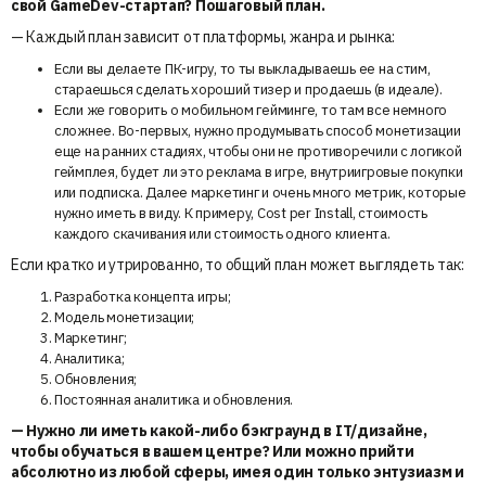
свой GameDev-стартап? Пошаговый план.
— Каждый план зависит от платформы, жанра и рынка:
Если вы делаете ПК-игру, то ты выкладываешь ее на стим,
стараешься сделать хороший тизер и продаешь (в идеале).
Если же говорить о мобильном гейминге, то там все немного
сложнее. Во-первых, нужно продумывать способ монетизации
еще на ранних стадиях, чтобы они не противоречили с логикой
геймплея, будет ли это реклама в игре, внутриигровые покупки
или подписка. Далее маркетинг и очень много метрик, которые
нужно иметь в виду. К примеру, Cost per Install, стоимость
каждого скачивания или стоимость одного клиента.
Если кратко и утрированно, то общий план может выглядеть так:
Разработка концепта игры;
Модель монетизации;
Маркетинг;
Аналитика;
Обновления;
Постоянная аналитика и обновления.
— Нужно ли иметь какой-либо бэкграунд в IT/дизайне,
чтобы обучаться в вашем центре? Или можно прийти
абсолютно из любой сферы, имея один только энтузиазм и