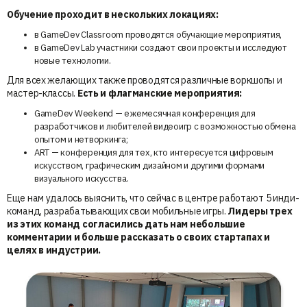
Обучение проходит в нескольких локациях:
в GameDev Classroom проводятся обучающие мероприятия,
в GameDev Lab участники создают свои проекты и исследуют
новые технологии.
Для всех желающих также проводятся различные воркшопы и
мастер-классы.
Есть и флагманские мероприятия:
GameDev Weekend — ежемесячная конференция для
разработчиков и любителей видеоигр с возможностью обмена
опытом и нетворкинга;
ART — конференция для тех, кто интересуется цифровым
искусством, графическим дизайном и другими формами
визуального искусства.
Еще нам удалось выяснить, что сейчас в центре работают 5 инди-
команд, разрабатывающих свои мобильные игры.
Лидеры трех
из этих команд согласились дать нам небольшие
комментарии и больше рассказать о своих стартапах и
целях в индустрии.