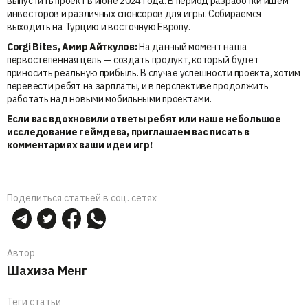
выпустить проект в июне 2024 года. В период разработки ищем
инвесторов и различных спонсоров для игры. Собираемся
выходить на Турцию и восточную Европу.
Corgi Bites, Амир Айткулов:
На данный момент наша
первостепенная цель — создать продукт, который будет
приносить реальную прибыль. В случае успешности проекта, хотим
перевести ребят на зарплаты, и в перспективе продолжить
работать над новыми мобильными проектами.
Если вас вдохновили ответы ребят или наше небольшое
исследование геймдева, приглашаем вас писать в
комментариях ваши идеи игр!
Поделиться статьей в соц. сетях
Автор
Шахиза Менг
Теги статьи