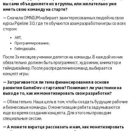
вы сами объединяете их в группы, или желательно уже
иметь свою команду на старте?
— Сначала OMNIUM набирает заинтересованных людей на свои
курсы Pipeline 3.0, где те обучаются азам разработки игры со всех
сторон:
ART,
Программирование,
Геймдизайн.
После 3х месяцев ученики делятся на команды. В каждой из них
обязательно должен быть программист, художник, аниматор и
геймдизайнер. После распределения команд, выбирается
концепт игры.
— Затрагивается ли тема финансирования в основе
развития GameDev-стартапов? Понимают ли участники на
выходе то, как им монетизировать свои разработки?
— Обязательно. Наша цель в том, чтобы создать будущие рабочие
и бизнесовые команды. О монетизации ребята задумываются
еще во время создания концепта. Для этого мы проводим
специальные сессии.
— А можете вкратце рассказать и нам, как монетизировать