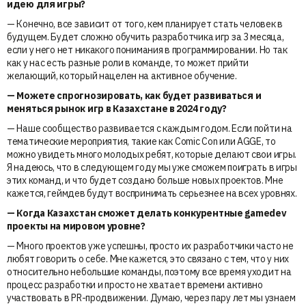
идею для игры?
— Конечно, все зависит от того, кем планирует стать человек в
будущем. Будет сложно обучить разработчика игр за 3 месяца,
если у него нет никакого понимания в программировании. Но так
как у нас есть разные роли в команде, то может прийти
желающий, который нацелен на активное обучение.
— Можете спрогнозировать, как будет развиваться и
меняться рынок игр в Казахстане в 2024 году?
— Наше сообщество развивается с каждым годом. Если пойти на
тематические мероприятия, такие как Comic Con или AGGE, то
можно увидеть много молодых ребят, которые делают свои игры.
Я надеюсь, что в следующем году мы уже сможем поиграть в игры
этих команд, и что будет создано больше новых проектов. Мне
кажется, геймдев будут воспринимать серьезнее на всех уровнях.
— Когда Казахстан сможет делать конкурентные gamedev
проекты на мировом уровне?
— Много проектов уже успешны, просто их разработчики часто не
любят говорить о себе. Мне кажется, это связано с тем, что у них
относительно небольшие команды, поэтому все время уходит на
процесс разработки и просто не хватает времени активно
участвовать в PR-продвижении. Думаю, через пару лет мы узнаем