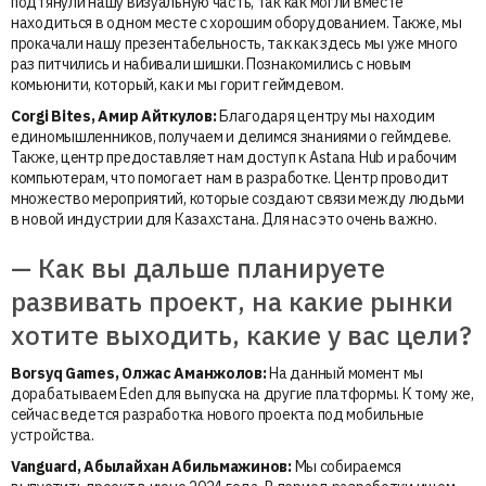
подтянули нашу визуальную часть, так как могли вместе
находиться в одном месте с хорошим оборудованием. Также, мы
прокачали нашу презентабельность, так как здесь мы уже много
раз питчились и набивали шишки. Познакомились с новым
комьюнити, который, как и мы горит геймдевом.
Corgi Bites, Амир Айткулов:
Благодаря центру мы находим
единомышленников, получаем и делимся знаниями о геймдеве.
Также, центр предоставляет нам доступ к Astana Hub и рабочим
компьютерам, что помогает нам в разработке. Центр проводит
множество мероприятий, которые создают связи между людьми
в новой индустрии для Казахстана. Для нас это очень важно.
— Как вы дальше планируете
развивать проект, на какие рынки
хотите выходить, какие у вас цели?
Borsyq Games, Олжас Аманжолов:
На данный момент мы
дорабатываем Eden для выпуска на другие платформы. К тому же,
сейчас ведется разработка нового проекта под мобильные
устройства.
Vanguard, Абылайхан
Абильмажинов
:
Мы собираемся