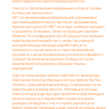
ребята пришли без опыта игровой разработки.
У нас есть 2 флагманские конференции, которые тусовка
Астаны уже хорошо знает.
ART это ежемесячная конференция для художников и
деятелей цифрового искусство. На сегодняшний день
провели уже целых 14 "ART"-ов и туда стабильно приходит
в среднем по 30 человек. Также, мы проводим GameDev
Weekend. Это конференция, где обсуждаются актуальные
вопросы игровой разработки, а также, где у каждой
молодой команды или инди-разработчика есть
возможность поучаствовать в открытом микрофоне,
рассказать о своем игровом проекте и получить фидбек от
сообщества в реальном времени. Вообще, за год мы
провели более 40 различных образовательных
мероприятий.
Одно из очень важных для нас событий это проведение
Indie Games Demo Day. Впервые в Астану приехал We Play
Ventures, турецкий венчурный фонд. Он фокусируется на
инвестициях в игровые проекты. У 8 команд из Астаны,
Алматы и Караганды был шанс пропитчить свои команды и
проекты перед настоящими инвесторами и получить
развернутый фидбек о том, что нужно улучшить в их
бизнес-моделях. Насколько я знаю, многие из команд далее