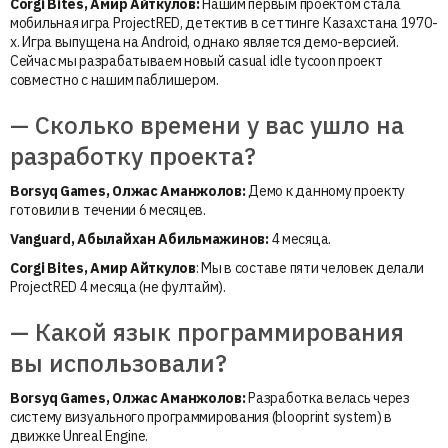
Corgi Bites, Амир Айткулов:
Нашим первым проектом стала
мобильная игра ProjectRED, детектив в сеттинге Казахстана 1970-
х. Игра выпущена на Android, однако является демо-версией.
Сейчас мы разрабатываем новый casual idle tycoon проект
совместно с нашим паблишером.
— Сколько времени у вас ушло на
разработку проекта?
Borsyq Games, Олжас Аманжолов:
Демо к данному проекту
готовили в течении 6 месяцев.
Vanguard, Абылайхан
Абильмажинов
:
4 месяца.
Corgi Bites, Амир Айткулов
: Мы в составе пяти человек делали
ProjectRED 4 месяца (не фултайм).
— Какой язык программирования
вы использовали?
Borsyq Games, Олжас Аманжолов:
Разработка велась через
систему визуального программирования (blooprint system) в
движке Unreal Engine.