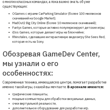
о многих классных командах, а пока важно знать об уже
существующих:
OGames с играми CarParking Simulator (более 100 миллионов
скачиваний на Google Market);
MadOut2 Big City Online (более 10 миллионов скачиваний);
Funtyx Games, которые активно популяризируют детские игры;
iDos Games, которые делают игры на блокчейне;
Rhinotales, сделавшие интерактивную видеоигру She Sees Red,
которая есть на Sony.
Обозревая GameDev Center,
мы узнали о его
особенностях:
Современная техника, имеющаяся в центре, помогает разработке
именно такой игры, о какой вы мечтаете.
В арсенале имеются:
графические планшеты,
мощные компьютеры для обработки визуальных данных,
очки виртуальной реальности,
дополнительное оборудование для разработки игр.