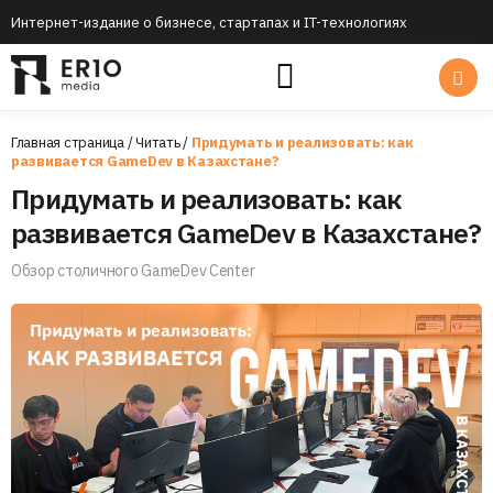
Интернет-издание о бизнесе, стартапах и IT-технологиях
Главная страница
/
Читать
/
Придумать и реализовать: как
развивается GameDev в Казахстане?
Придумать и реализовать: как
развивается GameDev в Казахстане?
Обзор столичного GameDev Center