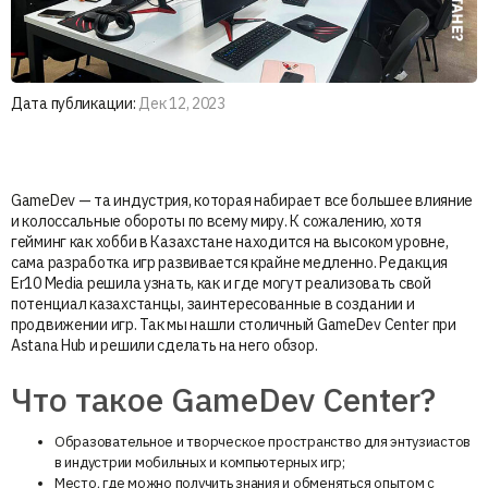
Дата публикации:
Дек 12, 2023
GameDev — та индустрия, которая набирает все большее влияние
и колоссальные обороты по всему миру. К сожалению, хотя
гейминг как хобби в Казахстане находится на высоком уровне,
сама разработка игр развивается крайне медленно. Редакция
Er10 Media решила узнать, как и где могут реализовать свой
потенциал казахстанцы, заинтересованные в создании и
продвижении игр. Так мы нашли столичный GameDev Center при
Astana Hub и решили сделать на него обзор.
Что такое GameDev Center?
Образовательное и творческое пространство для энтузиастов
в индустрии мобильных и компьютерных игр;
Место, где можно получить знания и обменяться опытом с