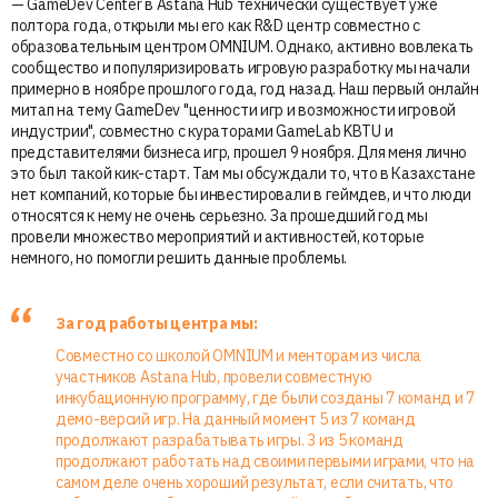
— GameDev Center в Astana Hub технически существует уже
полтора года, открыли мы его как R&D центр совместно с
образовательным центром OMNIUM. Однако, активно вовлекать
сообщество и популяризировать игровую разработку мы начали
примерно в ноябре прошлого года, год назад. Наш первый онлайн
митап на тему GameDev "ценности игр и возможности игровой
индустрии", совместно с кураторами GameLab KBTU и
представителями бизнеса игр, прошел 9 ноября. Для меня лично
это был такой кик-старт. Там мы обсуждали то, что в Казахстане
нет компаний, которые бы инвестировали в геймдев, и что люди
относятся к нему не очень серьезно. За прошедший год мы
провели множество мероприятий и активностей, которые
немного, но помогли решить данные проблемы.
За год работы центра мы:
Совместно со школой OMNIUM и менторам из числа
участников Astana Hub, провели совместную
инкубационную программу, где были созданы 7 команд и 7
демо-версий игр. На данный момент 5 из 7 команд
продолжают разрабатывать игры. 3 из 5 команд
продолжают работать над своими первыми играми, что на
самом деле очень хороший результат, если считать, что