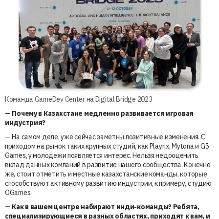
Команда GameDev Center на Digital Bridge 2023
— Почему в Казахстане медленно развивается игровая
индустрия?
— На самом деле, уже сейчас заметны позитивные изменения. С
приходом на рынок таких крупных студий, как Playrix, Mytona и G5
Games, у молодежи появляется интерес. Нельзя недооценить
вклад данных компаний в развитие нашего сообщества. Конечно
же, стоит отметить и местные казахстанские команды, которые
способствуют активному развитию индустрии, к примеру, студию
OGames.
— Как в вашем центре набирают инди-команды? Ребята,
специализирующиеся в разных областях, приходят к вам, и