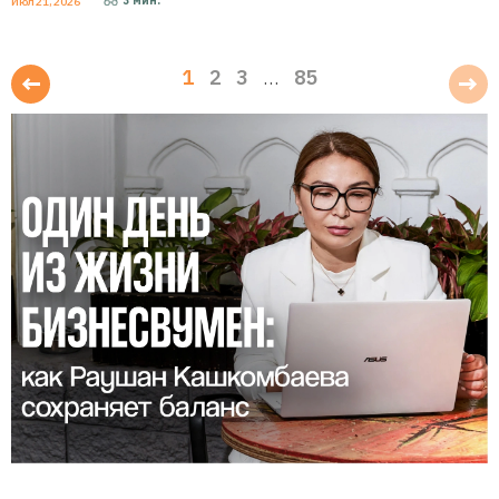
3
мин.
Июл 21, 2026
1
2
3
85
…