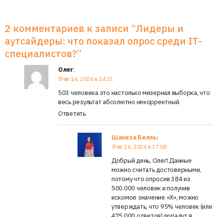
2 комментариев к записи “
Лидеры и
аутсайдеры: что показал опрос среди IT-
специалистов?
”
Олег
:
Фев 16, 2024 в 14:31
503 человека это настолько мизерная выборка, что
весь результат абсолютно некорректный.
Ответить
Шахиза Белль
:
Фев 16, 2024 в 17:08
Добрый день, Олег! Данные
можно считать достоверными,
потому что опросив 384 из
500.000 человек и получив
искомое значение «Х», можно
утверждать, что 95% человек (или
475 000 ответов) попадут в