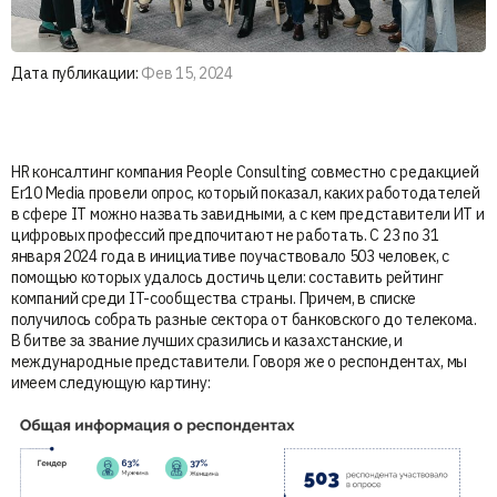
Дата публикации:
Фев 15, 2024
HR консалтинг компания People Consulting совместно с редакцией
Er10 Media провели опрос, который показал, каких работодателей
в сфере IT можно назвать завидными, а с кем представители ИТ и
цифровых профессий предпочитают не работать. С 23 по 31
января 2024 года в инициативе поучаствовало 503 человек, с
помощью которых удалось достичь цели: составить рейтинг
компаний среди IT-сообщества страны. Причем, в списке
получилось собрать разные сектора от банковского до телекома.
В битве за звание лучших сразились и казахстанские, и
международные представители. Говоря же о респондентах, мы
имеем следующую картину: