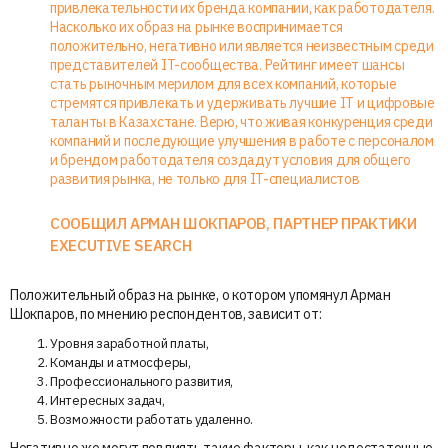
привлекательности их бренда компании, как работодателя.
Насколько их образ на рынке воспринимается
положительно, негативно или является неизвестным среди
представителей IT-сообщества. Рейтинг имеет шансы
стать рыночным мерилом для всех компаний, которые
стремятся привлекать и удерживать лучшие IT и цифровые
таланты в Казахстане. Верю, что живая конкуренция среди
компаний и последующие улучшения в работе с персоналом
и брендом работодателя создадут условия для общего
развития рынка, не только для IT-специалистов
СООБЩИЛ АРМАН ШОКПАРОВ, ПАРТНЕР ПРАКТИКИ
EXECUTIVE SEARCH
Положительный образ на рынке, о котором упомянул Арман
Шокпаров, по мнению респондентов, зависит от:
Уровня заработной платы,
Команды и атмосферы,
Профессионального развития,
Интересных задач,
Возможности работать удаленно.
Негативно же могут повлиять такие факторы, как недостаточные