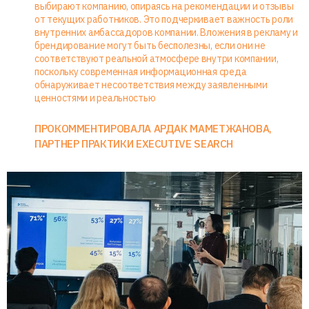
выбирают компанию, опираясь на рекомендации и отзывы
от текущих работников. Это подчеркивает важность роли
внутренних амбассадоров компании. Вложения в рекламу и
брендирование могут быть бесполезны, если они не
соответствуют реальной атмосфере внутри компании,
поскольку современная информационная среда
обнаруживает несоответствия между заявленными
ценностями и реальностью
ПРОКОММЕНТИРОВАЛА АРДАК МАМЕТЖАНОВА,
ПАРТНЕР ПРАКТИКИ EXECUTIVE SEARCH