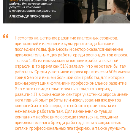
Несмотря на активное развитие платежных сервисов,
приложений и изменение культурного кода банков в
последние годы, финансовый сектор оказался наименее
привлекательным для работы среди респондентов опроса.
Только 15% из них выразили желание работать в этой
отрасли, в то время как 51% заявили, что не хотели бы там
работать. Среди участников опроса практически 60% имели
грейд Senior и выше и большой опыт работы, для которых
важны репутация компании и профессиональное развитие.
Это может свидетельствовать о том, что в период
развития IT в финансовом секторе участники опроса имели
негативный опыт работы или использования продуктов
компаний из этой сферы, что сейчас отразилось на их
нежелании работать там. Для изменения ситуации
компаниям необходимо сосредоточиться на создании
привлекательного бренда работодателя в социальных
сетях и профессиональных платформах, а также улучшить