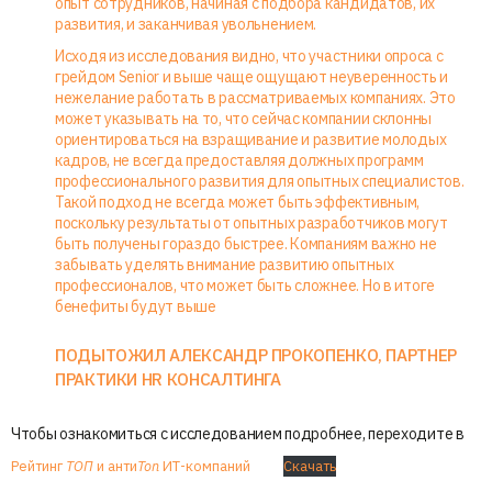
опыт сотрудников, начиная с подбора кандидатов, их
развития, и заканчивая увольнением.
Исходя из исследования видно, что участники опроса с
грейдом Senior и выше чаще ощущают неуверенность и
нежелание работать в рассматриваемых компаниях. Это
может указывать на то, что сейчас компании склонны
ориентироваться на взращивание и развитие молодых
кадров, не всегда предоставляя должных программ
профессионального развития для опытных специалистов.
Такой подход не всегда может быть эффективным,
поскольку результаты от опытных разработчиков могут
быть получены гораздо быстрее. Компаниям важно не
забывать уделять внимание развитию опытных
профессионалов, что может быть сложнее. Но в итоге
бенефиты будут выше
ПОДЫТОЖИЛ АЛЕКСАНДР ПРОКОПЕНКО, ПАРТНЕР
ПРАКТИКИ HR КОНСАЛТИНГА
Чтобы ознакомиться с исследованием подробнее, переходите в
Рейтинг
ТОП
и анти
Топ
ИТ-компаний
Скачать