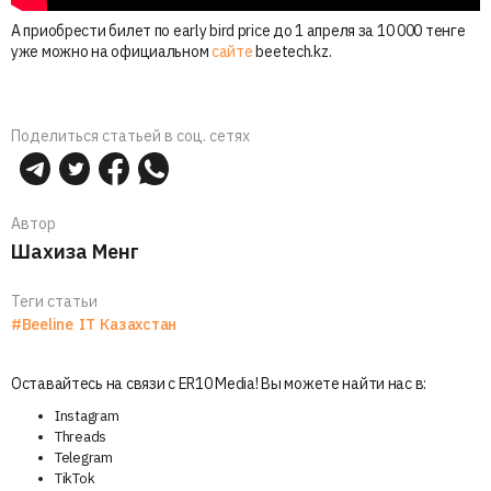
А приобрести билет по early bird price до 1 апреля за 10 000 тенге
уже можно на официальном
сайте
beetech.kz.
Поделиться статьей в соц. сетях
Автор
Шахиза Менг
Теги статьи
#Beeline
IT
Казахстан
Оставайтесь на связи с ER10 Media! Вы можете найти нас в:
Instagram
Threads
Telegram
TikTok