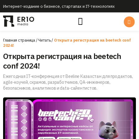
Интернет-издание о бизнесе, стартапах и IT-технологиях
Главная страница
/
Читать
/
Открыта регистрация на beetech conf
2024!
Открыта регистрация на beetech
conf 2024!
Ежегодная IT-конференция от Beeline Казахстан для продактов,
agile-коучей, скрамов, разработчиков, QA-инженеров,
безопасников, аналитиков и data-сайентистов.