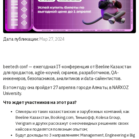
Дата публикации:
Мар 27, 2024
beetech conf — ежегодная IT-конференция от Beeline Казахстан
для продактов, agile-коучей, скрамов, разработчиков, QA-
инженеров, безопасников, аналитиков и data-сайентистов.
В этом году она пройдет 27 апреля в городе Алматы, в NARXOZ
University.
Что ждет участников на этот раз?
Спикеры из таких казахстанских и зарубежных компаний, как
Beeline Казахстан, Booking.com, Тинькофф, Kolesa Group,
Verigram и других расскажут о неочевидных решениях своих
кейсов и поделятся полезным опытом;
Будут доклады по 3 направлениям: Management, Engineering и Big