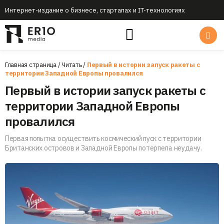
Интернет-издание о бизнесе, стартапах и IT-технологиях
Главная страница
/
Читать
/
Первый в истории запуск ракеты с
территории Западной Европы провалился
Первый в истории запуск ракеты с
территории Западной Европы
провалился
Первая попытка осуществить космический пуск с территории
Британских островов и Западной Европы потерпела неудачу.