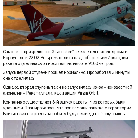
Самолет с прикрепленной LauncherOne взлетел с космодрома в
Корнуолле в 22:02. Во время полета над побережьем Ирландии
ракета отделилась от носителя на высоте 9100 метров.
Запуск первой ступени прошел нормально. Проработав 3 минуты
она отделилась.
Однако, вторая ступень так и не запустилась из-за «неизвестной
аномалии». Ракета упала, как и акции Virgin Orbit.
Компания осуществляет 6-й запуск ракеты, 4 из которых были
удачными. Планировалось, что при помощи запуска с территории
Британских островов на орбиту будут выведены 9 спутников.