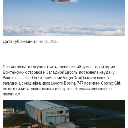
Дата публикации:
Янв 10, 2023
Первая попытка осуществить космический пуск с территории
Британских островов и Западной Европы потерпела неудачу.
Ракета LauncherOne от компании Virgin Orbit была успешно
запущена с модифицированного Boeing 747 по имени Cosmic Girl,
но ее вторая ступень вышла из строя по невыясненным пока
причинам.