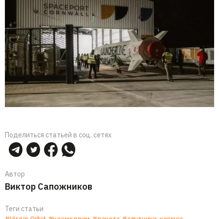
Поделиться статьей в соц. сетях
Автор
Виктор Сапожников
Теги статьи
#Virgin Orbit
#космодром
#ракета
#спутники
космос