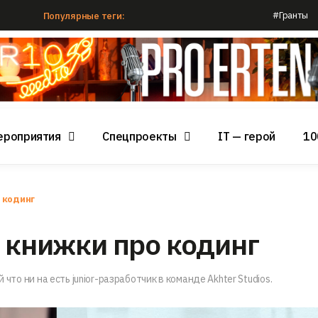
#Гранты
Популярные теги:
ероприятия
Спецпроекты
IT — герой
10
 кодинг
й книжки про кодинг
 что ни на есть junior-разработчик в команде Akhter Studios.