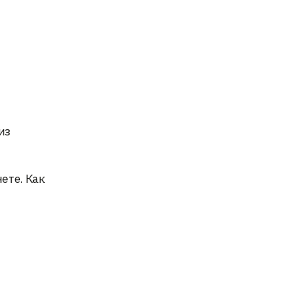
из
ете. Как