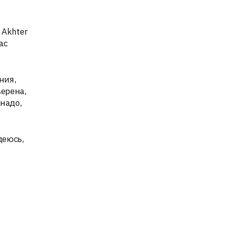
 Akhter
ас
ния,
верена,
надо,
деюсь,