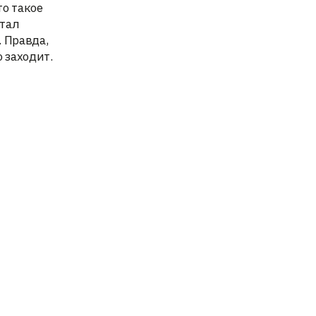
то такое
стал
. Правда,
 заходит.