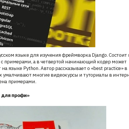
сском языке для изучения фреймворка Django. Состоит 
ия с примерами, а в четвертой начинающий кодер может
на языке Python. Автор рассказывает о «best practice» в
х умалчивают многие видеокурсы и туториалы в интерн
лена примерами.
я для профи»