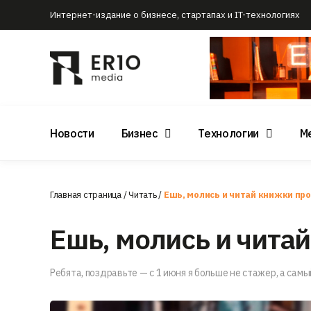
Интернет-издание о бизнесе, стартапах и IT-технологиях
Новости
Бизнес
Технологии
М
Главная страница
/
Читать
/
Ешь, молись и читай книжки про
Ешь, молись и чита
Ребята, поздравьте — с 1 июня я больше не стажер, а самый