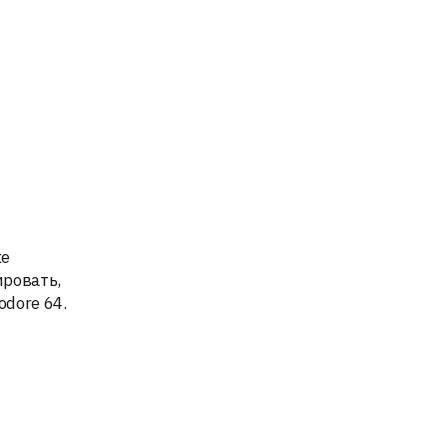
же
ровать,
dore 64.