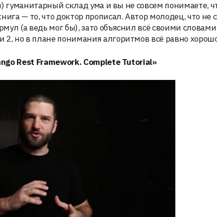
ня) гуманитарный склад ума и вы не совсем понимаете, ч
ига — то, что доктор прописал. Автор молодец, что не 
ул (а ведь мог бы), зато объяснил всё своими словами
 2, но в плане понимания алгоритмов всё равно хорошо
ango Rest Framework. Complete Tutorial»