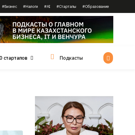
#Бизнес
#Налоги
#AI
#Стартапы
#Образование
0 стартапов
Подкасты