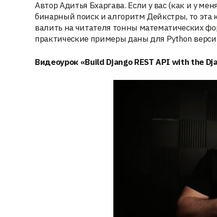
Автор Адитья Бхаргава. Если у вас (как и у ме
бинарный поиск и алгоритм Дейкстры, то эта кн
валить на читателя тонны математических форм
практические примеры даны для Python версии
Видеоурок «Build Django REST API with the Dj