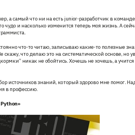
ер, а самый что ни на есть junior-разработчик в команде
это чудо и насколько изменится теперь моя жизнь. А сейч
граммиста.
тоянно что-то читаю, записываю какие-то полезные зна
 скажу, что делаю это на систематической основе, но у
ормки” никак не обойтись. Хочешь не хочешь, а учится 
р источников знаний, который здорово мне помог. На
ия в профессию.
 Python»