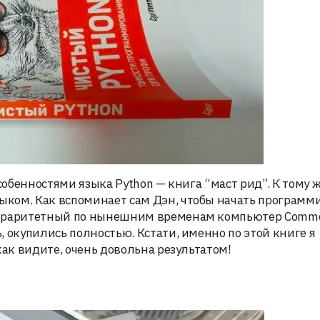
собенностями языка Python — книга “маст рид”. К тому 
ком. Как вспоминает сам Дэн, чтобы начать программи
у раритетный по нынешним временам компьютер Commo
 окупились полностью. Кстати, именно по этой книге я
как видите, очень довольна результатом!