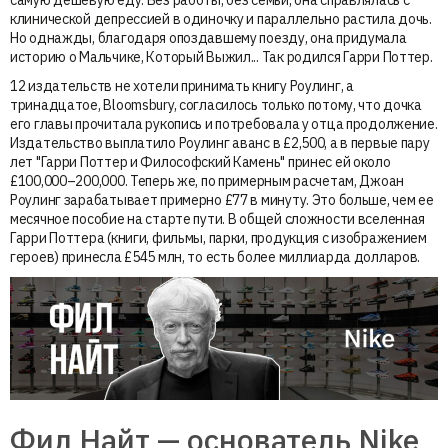
клинической депрессией в одиночку и параллельно растила дочь.
Но однажды, благодаря опоздавшему поезду, она придумала
историю о Мальчике, Который Выжил... Так родился Гарри Поттер.
12 издательств не хотели принимать книгу Роулинг, а
тринадцатое, Bloomsbury, согласилось только потому, что дочка
его главы прочитала рукопись и потребовала у отца продолжение.
Издательство выплатило Роулинг аванс в £2,500, а в первые пару
лет "Гарри Поттер и Философский Камень" принес ей около
£100,000–200,000. Теперь же, по примерным расчетам, Джоан
Роулинг зарабатывает примерно £77 в минуту. Это больше, чем ее
месячное пособие на старте пути. В общей сложности вселенная
Гарри Поттера (книги, фильмы, парки, продукция с изображением
героев) принесла £545 млн, то есть более миллиарда долларов.
Фил Найт — основатель Nike