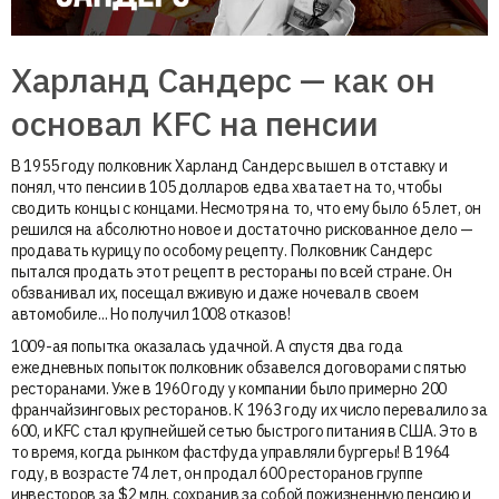
Харланд Сандерс — как он
основал KFC на пенсии
В 1955 году полковник Харланд Сандерс вышел в отставку и
понял, что пенсии в 105 долларов едва хватает на то, чтобы
сводить концы с концами. Несмотря на то, что ему было 65 лет, он
решился на абсолютно новое и достаточно рискованное дело —
продавать курицу по особому рецепту. Полковник Сандерс
пытался продать этот рецепт в рестораны по всей стране. Он
обзванивал их, посещал вживую и даже ночевал в своем
автомобиле... Но получил 1008 отказов!
1009-ая попытка оказалась удачной. А спустя два года
ежедневных попыток полковник обзавелся договорами с пятью
ресторанами. Уже в 1960 году у компании было примерно 200
франчайзинговых ресторанов. К 1963 году их число перевалило за
600, и KFC стал крупнейшей сетью быстрого питания в США. Это в
то время, когда рынком фастфуда управляли бургеры! В 1964
году, в возрасте 74 лет, он продал 600 ресторанов группе
инвесторов за $2 млн, сохранив за собой пожизненную пенсию и