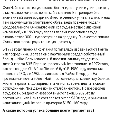
Фил Найт с детства увлекался бегом, и, поступив в университет,
стал частью команды по легкой атлетике. Ее тренером был
знаменитый Билл Боуэрман. Вместе ученик и учитель думали над
тем, как улучшить спортивную обувь, ведь прежние модели
уродовали ноги. Они заключили сотрудничество с японской
компанией, и в 1963 году первая партия кроссовок оттуда
в количестве 300 штук поступила на продажу. В качестве склада
Фил использовал родительскую прачечную.
В 1971 году японская компания попыталась избавиться от Найта
как посредника. В ответ он с партнерами создал собственный
бренд — Nike. Всем известный логотип купили у студентки-
дизайнера за $35. Первые кроссовки Nike появились в 1972 году,
как раз когда в США был "беговой бум". В 1980 году компания
вышла на IPO, а в 1984 ее лицом стал Майкл Джордан. На
протяжении почти 20 лет Найт постоянно брал кредиты у банков,
жил от зарплаты до зарплаты и не мог вовремя платить своим
сотрудникам. Nike даже почти стал банкротом... Но преодолев
трудности, он достиг невероятных успехов. В 2025 году
состояние Фила Найта составляет около $40 млрд, а рыночная
капитализация Nike равна примерно $150–160 млрд.
А какие истории успеха больше всего трогают вас?