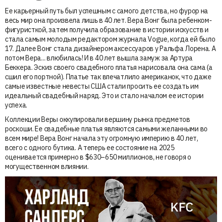
Ее карьерный путь был успешным с самого детства, но фурор на
весь мир она произвела лишь в 40 лет. Вера Вонг была ребенком-
фигуристкой, затем получила образование в истории искусств и
стала самым молодым редактором журнала Vogue, когда ей было
17. Далее Вонг стала дизайнером аксессуаров у Ральфа Лорена. А
потом Вера... влюбилась! И в 40 лет вышла замуж за Артура
Беккера. Эскиз своего свадебного платья нарисовала она сама (а
сшил его портной). Платье так впечатлило американок, что даже
самые известные невесты США стали просить ее создать им
идеальный свадебный наряд. Это и стало началом ее истории
успеха.
Коллекции Веры оккупировали вершину рынка предметов
роскоши. Ее свадебные платья являются самыми желанными во
всем мире! Вера Вонг начала эту огромную империю в 40 лет,
всего с одного бутика. А теперь ее состояние на 2025
оценивается примерно в $630–650 миллионов, не говоря о
могущественном влиянии.