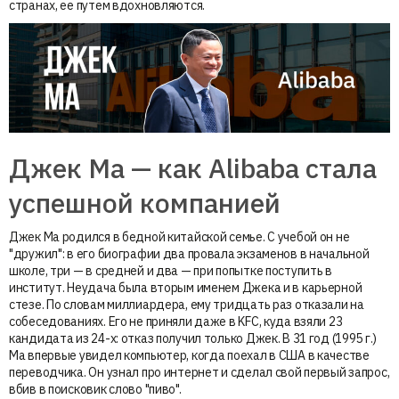
странах, ее путем вдохновляются.
Джек Ма — как Alibaba стала
успешной компанией
Джек Ма родился в бедной китайской семье. С учебой он не
"дружил": в его биографии два провала экзаменов в начальной
школе, три — в средней и два — при попытке поступить в
институт. Неудача была вторым именем Джека и в карьерной
стезе. По словам миллиардера, ему тридцать раз отказали на
собеседованиях. Его не приняли даже в KFC, куда взяли 23
кандидата из 24-х: отказ получил только Джек. В 31 год (1995 г.)
Ма впервые увидел компьютер, когда поехал в США в качестве
переводчика. Он узнал про интернет и сделал свой первый запрос,
вбив в поисковик слово "пиво".