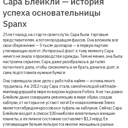
Сара Блейкли — история
успеха основательницы
Spanx
25 лет назад, на старте своего пути, Сара была торговым
представителем, а потом продавцом факсов. Она вложила все
свои сбережения — 5 тысяч долларов — в первую партию
утягивающих колгот.
Интересный факт:
к тому моменту Сара
ничего не знала о производстве одежды. Тем не менее, она была
настроена серьезно. Сара даже разобралась в деталях
патентного дела, чтобы сэкономить и не брать деньги в долг, и
сама подготовила нужные бумаги.
Она совмещала свое дело с работой в найме — и очень много
трудилась. А в 2012 году Сара стала самой молодой selfmade-
миллиардершей в мире по версии журнала Forbes. А не так давно
Блейкли даже совершила революцию в мире обуви, создав
каблуки, от которых не устают ноги! Ее новая компания Sneex
является гибридом кроссовок и туфель на каблуков. Сейчас Сара
Блейкли входит в список 100 наиболее влиятельных женщин
планеты, а ее личное состояние составляет $1,3 млрд. Ее
утягивающим бельем пользуются многие женщины в разных