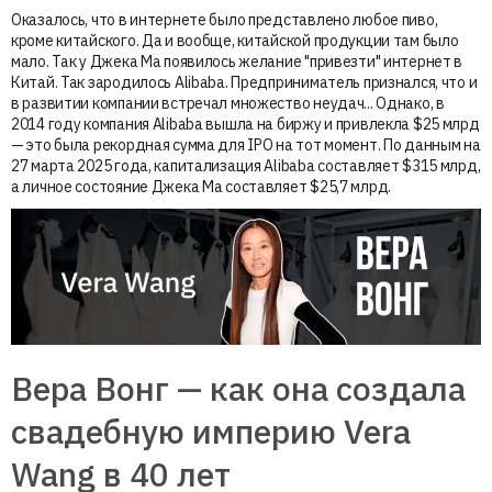
Оказалось, что в интернете было представлено любое пиво,
кроме китайского. Да и вообще, китайской продукции там было
мало. Так у Джека Ма появилось желание "привезти" интернет в
Китай. Так зародилось Alibaba. Предприниматель признался, что и
в развитии компании встречал множество неудач... Однако, в
2014 году компания Alibaba вышла на биржу и привлекла $25 млрд
— это была рекордная сумма для IPO на тот момент. По данным на
27 марта 2025 года, капитализация Alibaba составляет $315 млрд,
а личное состояние Джека Ма составляет $25,7 млрд.
Вера Вонг — как она создала
свадебную империю Vera
Wang в 40 лет