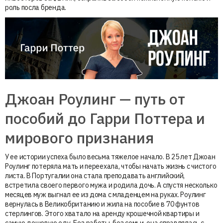
роль посла бренда.
Джоан Роулинг — путь от
пособий до Гарри Поттера и
мирового признания
У ее истории успеха было весьма тяжелое начало. В 25 лет Джоан
Роулинг потеряла мать и переехала, чтобы начать жизнь с чистого
листа. В Португалии она стала преподавать английский,
встретила своего первого мужа и родила дочь. А спустя несколько
месяцев муж выгнал ее из дома с младенцем на руках. Роулинг
вернулась в Великобританию и жила на пособие в 70 фунтов
стерлингов. Этого хватало на аренду крошечной квартиры и
самую дешевую еду. Без работы, без семьи, она справлялась с