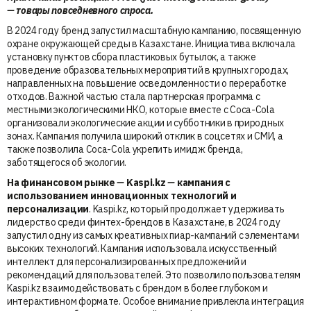
— товары повседневного спроса.
В 2024 году бренд запустил масштабную кампанию, посвященную
охране окружающей среды в Казахстане. Инициатива включала
установку пунктов сбора пластиковых бутылок, а также
проведение образовательных мероприятий в крупных городах,
направленных на повышение осведомленности о переработке
отходов. Важной частью стала партнерская программа с
местными экологическими НКО, которые вместе с Coca-Cola
организовали экологические акции и субботники в природных
зонах. Кампания получила широкий отклик в соцсетях и СМИ, а
также позволила Coca-Cola укрепить имидж бренда,
заботящегося об экологии.
На финансовом рынке
—
Kaspi.kz
—
кампания с
использованием инновационных технологий и
персонализации
. Kaspi.kz, который продолжает удерживать
лидерство среди финтех-брендов в Казахстане, в 2024 году
запустил одну из самых креативных пиар-кампаний с элементами
высоких технологий. Кампания использовала искусственный
интеллект для персонализированных предложений и
рекомендаций для пользователей. Это позволило пользователям
Kaspi.kz взаимодействовать с брендом в более глубоком и
интерактивном формате. Особое внимание привлекла интеграция