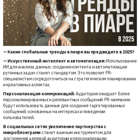
— Какие глобальные тренды в пиаре вы предвидите в 2025?
— Искусственный интеллект и автоматизация:
Использование
ИИ для анализа данных, создания контента и автоматизации
рутинных задач станет стандартом. Это позволит PR-
специалистам сосредоточиться на стратегическом планировании
и креативных аспектах.
Персонализация коммуникаций:
Аудитория ожидает более
персонализированных и релевантных сообщений. PR-кампании
будут использовать данные для создания таргетированных
сообщений, основанных на интересах и поведении
пользователей.
В социальных сетях увеличение партнерства с
микроблоеграми
станет важным инструментом для
достижения целевой аудитории и персонализации