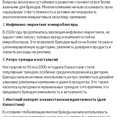
Вопросы экологии и устойчивого развития становятся все более
важными для брендов. Многие компании начали осознавать свою
социальную ответственность и активно интегрировать
экологические инициативы в свои пиар-кампании.
3.
Инфлюенс-маркетинг и микроблогеры
В 2024 году продолжалась эволюция инфлюенс-маркетинга, но
акцент сместился с топовых звезд и знаменитостей на
микроблогеров. Это позволило брендам выйти на более тесную и
целенаправленную аудиторию, увеличить доверие к продукту и
снизить расходы на рекламу.
4.
Ретро-тренды и ностальгия
Ностальгия по 90-м и 2000-м годам в Казахстане стала
популярным трендом, особенно среди молодежной аудитории.
Бренды начали активно использовать ретро-элементы в дизайне
упаковки, рекламных кампаниях и даже в продуктах. Это также
касалось культурных и музыкальных трендов того времени, что
придавало брендам уникальность и актуальность.
5.
Местный колорит и казахстанская идентичность (для
Казахстана)
В условиях глобализации многие бренды начали использовать
казахстанскую символику и культурные элементы для создания