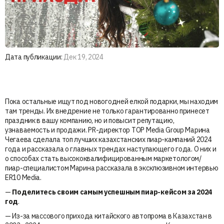
Дата публикации:
Дек 19, 2024
Пока остальные ищут под новогодней елкой подарки, мы находим
там тренды. Их внедрение не только гарантированно принесет
праздник в вашу компанию, но и повысит репутацию,
узнаваемость и продажи. PR-директор TOP Media Group Марина
Чегаева сделала топ лучших казахстанских пиар-кампаний 2024
года и рассказала о главных трендах наступающего года. О них и
о способах стать высококвалифицированным маркетологом/
пиар-специалистом Марина рассказала в эксклюзивном интервью
ER10 Media.
—
Поделитесь своим самым успешным пиар-кейсом за 2024
год
.
— Из-за массового прихода китайского автопрома в Казахстан в