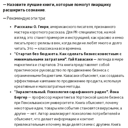
— Назовите лучшие книги, которые помогут пиарщику
расширить сознание
.
—
Рекомендую эти три:
Рассказы О. Генри
, американского писателя, признанного
мастера короткого рассказа. Для PR-специалистов, на мой
взгляд, это станет примером и инструкцией, как красиво и емко
писать пресс-релизы в век, когда люди не любят много и долго
читать. Это
—
классика на все времена.
"
Стартап без бюджета. Как сделать бизнес известным с
минимальными затратами". Гай Кавасаки
—
легенда в мире
маркетинга и стартапов. Эта книга представляет собой
практическое руководство по продвижению бизнеса с
ограниченными бюджетами. Кавасаки объясняет, как создавать
эффективные кампании по продвижению продукта, используя
креативные и малозатратные методы.
"
Заразительный. Психология сарафанного радио".
Йона
Бергер
— профессор маркетинга в Уортонской школе бизнеса
при Пенсильванском университете. Книга объясняет, почему
некоторые идеи, товары или события становятся вирусными, а
другие — нет. Автор анализирует психологию потребителей и
объясняет, что делает информацию и контент
привлекательным и почему люди делятся ими с другими. Книга