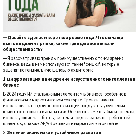
— Давайте сделаем короткое ревью года. Что вы чаще
всего видели на рынке, какие тренды захватывали
общественность?
—
Я рассматриваю тренды преимущественно с точки зрения
бизнеса, ведь в нем используются такие "фишки", которые
зацепят потенциальную целевую аудиторию:
1.
Цифровизация и внедрение искусственного интеллекта в
бизнес
В 2024 году ИИ стал важным элементом в бизнесе, особенно в
финансовом и маркетинговом секторах. Бренды начали
использовать его для персонализации продуктов, улучшения
клиентского опыта и аналитики. Особенно заметны были проекты,
использующие чат-ботов, системы предсказания потребностей
клиентов, а также AR/VR решения в маркетинге и ритейле.
2.
Зеленая экономика и устойчивое развитие