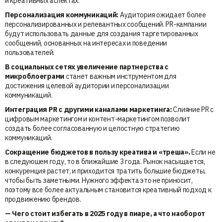
и креативных аспектах.
Персонализация коммуникаций:
Аудитория ожидает более
персонализированных и релевантных сообщений. PR-кампании
будут использовать данные для создания таргетированных
сообщений, основанных на интересах и поведении
пользователей.
В социальных сетях увеличение партнерства с
микроблоеграми
станет важным инструментом для
достижения целевой аудитории и персонализации
коммуникаций.
Интеграция PR с другими каналами маркетинга:
Слияние PR с
цифровым маркетингом и контент-маркетингом позволит
создать более согласованную и целостную стратегию
коммуникаций.
Сокращение бюджетов в пользу креатива и «треша».
Если не
в следуюшем году, то в ближайшие 3 года. Рынок насыщается,
конкуренция растет, и приходится тратить большие бюджеты,
чтобы быть заметными. Нужного эффекта это не приносит,
поэтому все более актуальным становится креативный подход к
продвижению брендов.
— Чего стоит избегать в 2025 году в пиаре, а что наоборот