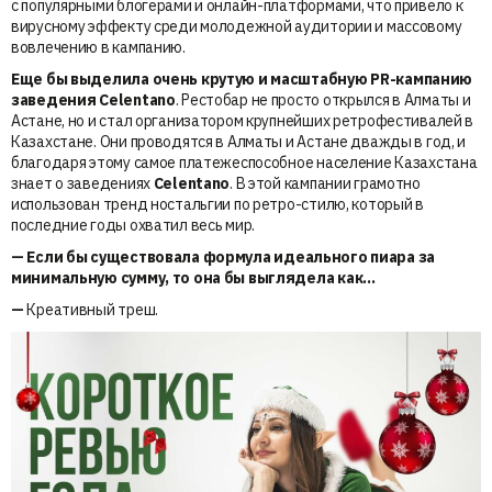
с популярными блогерами и онлайн-платформами, что привело к
вирусному эффекту среди молодежной аудитории и массовому
вовлечению в кампанию.
Еще бы выделила очень крутую и масштабную PR-кампанию
заведения Celentano
. Рестобар не просто открылся в Алматы и
Астане, но и стал организатором крупнейших ретрофестивалей в
Казахстане. Они проводятся в Алматы и Астане дважды в год, и
благодаря этому самое платежеспособное население Казахстана
знает о заведениях
Celentano
. В этой кампании грамотно
использован тренд ностальгии по ретро-стилю, который в
последние годы охватил весь мир.
—
Если бы существовала формула идеального пиара за
минимальную сумму, то она бы выглядела как…
—
Креативный треш.