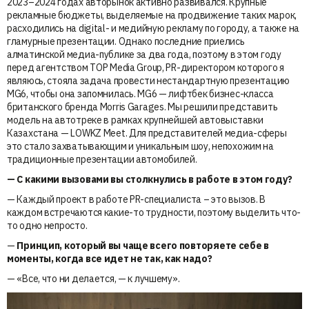
2023–2024 годах авторынок активно развивался. Крупные
рекламные бюджеты, выделяемые на продвижение таких марок,
расходились на digital- и медийную рекламу по городу, а также на
гламурные презентации. Однако последние приелись
алматинской медиа-публике за два года, поэтому в этом году
перед агентством TOP Media Group, PR-директором которого я
являюсь, стояла задача провести нестандартную презентацию
MG6, чтобы она запомнилась. MG6 — лифтбек бизнес-класса
британского бренда Morris Garages. Мы решили представить
модель на автотреке в рамках крупнейшей автовыставки
Казахстана — LOWKZ Meet. Для представителей медиа-сферы
это стало захватывающим и уникальным шоу, непохожим на
традиционные презентации автомобилей.
— С какими вызовами вы столкнулись в работе в этом году?
— Каждый проект в работе PR-специалиста – это вызов. В
каждом встречаются какие-то трудности, поэтому выделить что-
то одно непросто.
—
Принцип, который вы чаще всего повторяете себе в
моменты, когда все идет не так, как надо?
— «Все, что ни делается, — к лучшему».