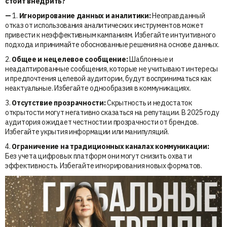
стоит внедрить?
—
1.
Игнорирование данных и аналитики:
Неоправданный
отказ от использования аналитических инструментов может
привести к неэффективным кампаниям. Избегайте интуитивного
подхода и принимайте обоснованные решения на основе данных.
2.
Общее и нецелевое сообщение:
Шаблонные и
неадаптированные сообщения, которые не учитывают интересы
и предпочтения целевой аудитории, будут восприниматься как
неактуальные. Избегайте однообразия в коммуникациях.
3.
Отсутствие прозрачности:
Скрытность и недостаток
открытости могут негативно сказаться на репутации. В 2025 году
аудитория ожидает честности и прозрачности от брендов.
Избегайте укрытия информации или манипуляций.
4.
Ограничение на традиционных каналах коммуникации:
Без учета цифровых платформ они могут снизить охват и
эффективность. Избегайте игнорирования новых форматов.