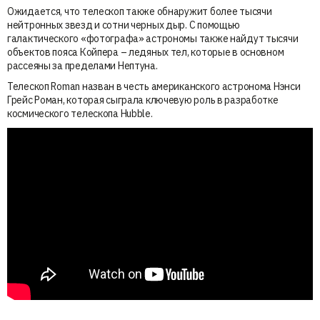
Ожидается, что телескоп также обнаружит более тысячи
нейтронных звезд и сотни черных дыр. С помощью
галактического «фотографа» астрономы также найдут тысячи
объектов пояса Койпера – ледяных тел, которые в основном
рассеяны за пределами Нептуна.
Телескоп Roman назван в честь американского астронома Нэнси
Грейс Роман, которая сыграла ключевую роль в разработке
космического телескопа Hubble.