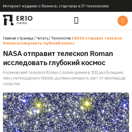
Интернет-издание о бизнесе, стартапах и IT-технологиях
Главная страница
/
Читать
/
Технологии
/
NASA отправит телескоп
Roman исследовать глубокий космос
NASA отправит телескоп Roman
исследовать глубокий космос
Космический телескоп Roman с полем зрения в 100 раз большим,
чем у легендарного Hubble, должен измерить свет от миллиарда
галактик...