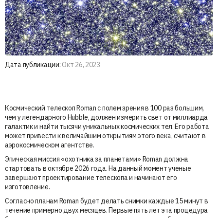
Дата публикации:
Окт 26, 2023
Космический телескоп Roman с полем зрения в 100 раз большим,
чем у легендарного Hubble, должен измерить свет от миллиарда
галактик и найти тысячи уникальных космических тел. Его работа
может привести к величайшим открытиям этого века, считают в
аэрокосмическом агентстве.
Эпическая миссия «охотника за планетами» Roman должна
стартовать в октябре 2026 года. На данный момент ученые
завершают проектирование телескопа и начинают его
изготовление.
Согласно планам Roman будет делать снимки каждые 15 минут в
течение примерно двух месяцев. Первые пять лет эта процедура