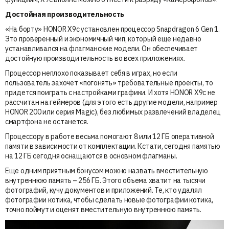
Достойная производительность
«На борту» HONOR X9c установлен процессор Snapdragon 6 Gen 1.
Это проверенный и экономичный чип, который еще недавно
устанавливался на флагманские модели. Он обеспечивает
достойную производительность во всех приложениях.
Процессор неплохо показывает себя в играх, но если
пользователь захочет «погонять» требовательные проекты, то
придется поиграть с настройками графики. И хотя HONOR X9c не
рассчитан на геймеров (для этого есть другие модели, например
HONOR 200 или серия Magic), без любимых развлечений владелец
смартфона не останется.
Процессору в работе весьма помогают 8 или 12 ГБ оперативной
памяти в зависимости от комплектации. Кстати, сегодня памятью
на 12 ГБ сегодня оснащаются в основном флагманы.
Еще одним приятным бонусом можно назвать вместительную
внутреннюю память – 256 ГБ. Этого объема хватит на тысячи
фотографий, кучу документов и приложений. Те, кто удалял
фотографии котика, чтобы сделать новые фотографии котика,
точно поймут и оценят вместительную внутреннюю память.