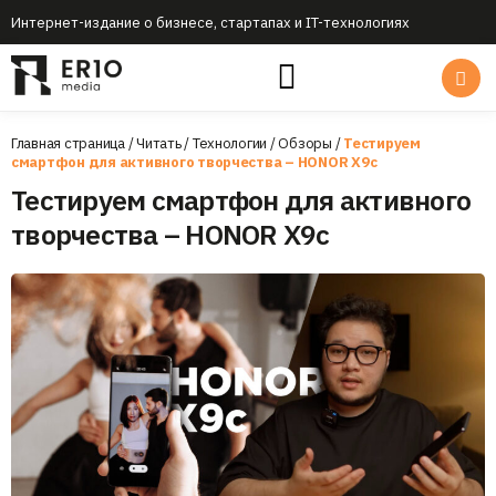
Интернет-издание о бизнесе, стартапах и IT-технологиях
Главная страница
/
Читать
/
Технологии
/
Обзоры
/
Тестируем
смартфон для активного творчества – HONOR X9c
Тестируем смартфон для активного
творчества – HONOR X9c