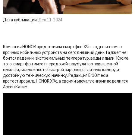
Дата публикации:
Дек 11, 2024
Компания HONOR представила смартфон X9c – одно из самых
прочных мобильных устройств на сегодняшний день. Гаджет не
боится падений, экстремальных температур, воды и пыли. Кроме
того, смартфон имеет передовой аккумулятор повышенной
емкости, возможность быстрой зарядки, отличную камеру и
достойную техническую начинку. Редакция Er10.media
протестировала HONOR X9c, а своими впечатлениями поделится
Арсен Каким.