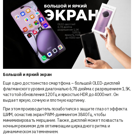
Большой и яркий экран
Еще одно достоинство смартфона – большой OLED-дисплей
флагманского уровня диагональю 6,78 дюйма с разрешением 1,5K,
частотой обновления 120 Гц и яркостью HDR до 4000 нит. Он
выдает яркую, сочную и плотную картинку.
При этом производитель позаботился о защите глаз от эффекта
ШИМ, оснастив экран PWM-диммингом 3840 Гц, чтобы
минимизировать мерцание. Также, дисплей может похвастать
ночным режимом для оптимизации циркадного ритма и
динамическом затемнением.