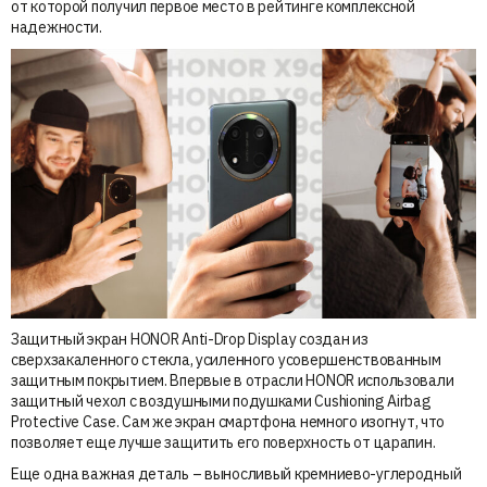
от которой получил первое место в рейтинге комплексной
надежности.
Защитный экран HONOR Anti-Drop Display создан из
сверхзакаленного стекла, усиленного усовершенствованным
защитным покрытием. Впервые в отрасли HONOR использовали
защитный чехол с воздушными подушками Cushioning Airbag
Protective Case. Сам же экран смартфона немного изогнут, что
позволяет еще лучше защитить его поверхность от царапин.
Еще одна важная деталь – выносливый кремниево-углеродный