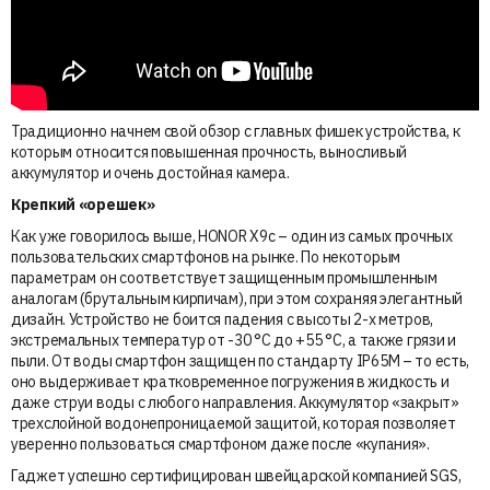
Традиционно начнем свой обзор с главных фишек устройства, к
которым относится повышенная прочность, выносливый
аккумулятор и очень достойная камера.
Крепкий «орешек»
Как уже говорилось выше, HONOR X9c – один из самых прочных
пользовательских смартфонов на рынке. По некоторым
параметрам он соответствует защищенным промышленным
аналогам (брутальным кирпичам), при этом сохраняя элегантный
дизайн. Устройство не боится падения с высоты 2-х метров,
экстремальных температур от -30 °C до +55 °C, а также грязи и
пыли. От воды смартфон защищен по стандарту IP65M – то есть,
оно выдерживает кратковременное погружения в жидкость и
даже струи воды с любого направления. Аккумулятор «закрыт»
трехслойной водонепроницаемой защитой, которая позволяет
уверенно пользоваться смартфоном даже после «купания».
Гаджет успешно сертифицирован швейцарской компанией SGS,