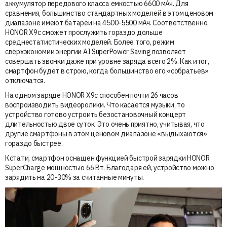
аккумулятор передового класса емкостью 6600 мАч. Для
сравнения, большинство стандартных моделей в этом ценовом
диапазоне имеют батареи на 4500-5500 мАч. Соответственно,
HONOR X9c сможет прослужить гораздо дольше
среднестатистических моделей. Более того, режим
сверхэкономии энергии AI SuperPower Saving позволяет
совершать звонки даже при уровне заряда всего 2%. Как итог,
смартфон будет в строю, когда большинство его «собратьев»
отключатся.
На одном заряде HONOR X9c способен почти 26 часов
воспроизводить видеоролики. Что касается музыки, то
устройство готово устроить безостановочный концерт
длительностью двое суток. Это очень приятно, учитывая, что
другие смартфоны в этом ценовом диапазоне «выдыхаются»
гораздо быстрее.
Кстати, смартфон оснащен функцией быстрой зарядки HONOR
SuperCharge мощностью 66 Вт. Благодаря ей, устройство можно
зарядить на 20-30% за считанные минуты.