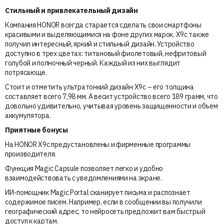
Стильный и привлекательный дизайн
Компания HONOR всегда старается сделать свои смартфоны
красивыми и выделяющимися на фоне других марок. X9c также
получил интересный, яркий и стильный дизайн. Устройство
доступно в трех цветах: титановый фиолетовый, нефритовый
голубой и полночный черный. Каждый из них выглядит
потрясающе.
Стоит и отметить ультратонкий дизайн X9c – его толщина
составляет всего 7,98 мм. А весит устройство всего 189 грамм, что
довольно удивительно, учитывая уровень защищенности и объем
аккумулятора.
Приятные бонусы
На HONOR X9c предустановлены и фирменные программы
производителя.
Функция Magic Capsule позволяет легко и удобно
взаимодействовать с уведомлениями на экране.
ИИ-помощник Magic Portal сканирует письма и распознает
содержимое писем. Например, если в сообщении вы получили
географический адрес, то нейросеть предложит вам быстрый
доступ к картам.