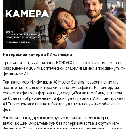
Интересная камера и ИИ-функции
Третья фишка, выделяющая HONOR X9c – это отличная камера с
разрешением 108 МП, оптической стабилизацией и продвинутыми
функциями AI.
Так, например, ИИ-функция AI Motion Sensing позволит снимать
предметы в движении без «мыльного» эффекта. Например, вы
сможете сфотографировать движущийся автомобиль, при этом
он будет отображен четко, а фон будет размыт. А вот инструмент
AI Eraser поможет легко и быстро удалить ненужные объекты с
фото.
В целом, благодаря продвинутым возможностям камеры,
включающим 3-кратный зум без потери качества и крутым ИИ-
функциям, X9c вполне можно отнести к разряду «камерофонов».