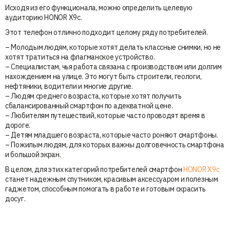
Исходя из его функционала, можно определить целевую
аудиторию HONOR X9c.
Этот телефон отлично подходит целому ряду потребителей.
– Молодым людям, которые хотят делать классные снимки, но не
хотят тратиться на флагманское устройство.
– Специалистам, чья работа связана с производством или долгим
нахождением на улице. Это могут быть строители, геологи,
нефтяники, водители и многие другие.
– Людям среднего возраста, которые хотят получить
сбалансированный смартфон по адекватной цене.
– Любителям путешествий, которые часто проводят время в
дороге.
– Детям младшего возраста, которые часто роняют смартфоны.
– Пожилым людям, для которых важны долговечность смартфона
и большой экран.
В целом, для этих категорий потребителей смартфон
HONOR X9c
станет надежным спутником, красивым аксессуаром и полезным
гаджетом, способным помогать в работе и готовым скрасить
досуг.