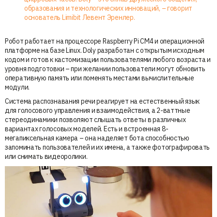
образования и технологических инноваций, – говорит
основатель Limibit Левент Эренлер.
Робот работает на процессоре Raspberry Pi CM4 и операционной
платформе на базе Linux. Doly разработан с открытым исходным
кодом и готов к кастомизации пользователями любого возраста и
уровня подготовки – при желании пользователи могут обновить
оперативную память или поменять местами вычислительные
модули.
Система распознавания речи реагирует на естественный язык
для голосового управления и взаимодействия, а 2-ваттные
стереодинамики позволяют слышать ответы в различных
вариантах голосовых моделей. Есть и встроенная 8-
мегапиксельная камера – она наделяет бота способностью
запоминать пользователей и их имена, а также фотографировать
или снимать видеоролики.