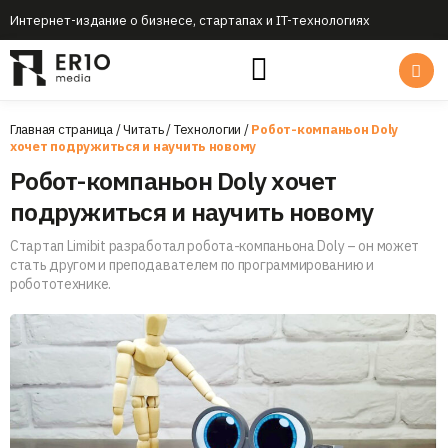
Интернет-издание о бизнесе, стартапах и IT-технологиях
Главная страница
/
Читать
/
Технологии
/
Робот-компаньон Doly
хочет подружиться и научить новому
Робот-компаньон Doly хочет
подружиться и научить новому
Стартап Limibit разработал робота-компаньона Doly – он может
стать другом и преподавателем по программированию и
робототехнике.