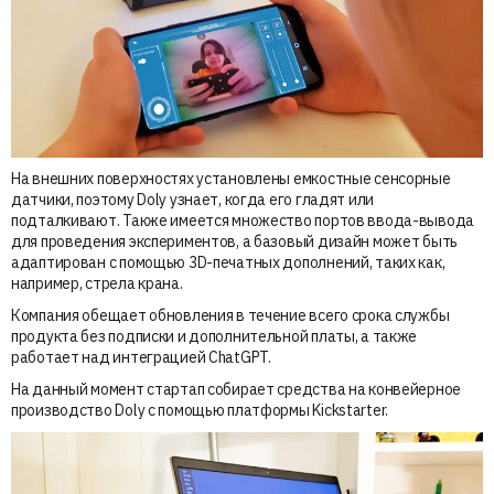
На внешних поверхностях установлены емкостные сенсорные
датчики, поэтому Doly узнает, когда его гладят или
подталкивают. Также имеется множество портов ввода-вывода
для проведения экспериментов, а базовый дизайн может быть
адаптирован с помощью 3D-печатных дополнений, таких как,
например, стрела крана.
Компания обещает обновления в течение всего срока службы
продукта без подписки и дополнительной платы, а также
работает над интеграцией ChatGPT.
На данный момент стартап собирает средства на конвейерное
производство Doly с помощью платформы Kickstarter.