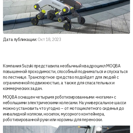
Дата публикации:
Окт 18, 2023
Компания Suzuki представила необычный квадроцикл MOQBA
повышенной проходимости, способный подниматься и спускаться
по лестнице. Транспортное средство подойдет для людей с
ограниченной подвижностью, а также для спасательных и
коммерческих задач.
MOQBA оснащен четырьмя роботизированными «ногами» с
небольшими электрическими колесами. На универсальное шасси
можно установить что угодно – от мотоциклетного сиденья до
инвалидной коляски, носилок, мусорного контейнера,
роботизированной руки или корзины для переноски.