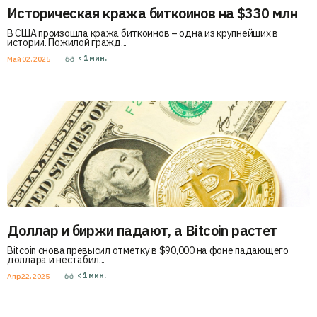
Историческая кража биткоинов на $330 млн
В США произошла кража биткоинов – одна из крупнейших в
истории. Пожилой гражд...
< 1
мин.
Май 02, 2025
Доллар и биржи падают, а Bitcoin растет
Bitcoin снова превысил отметку в $90,000 на фоне падающего
доллара и нестабил...
< 1
мин.
Апр 22, 2025