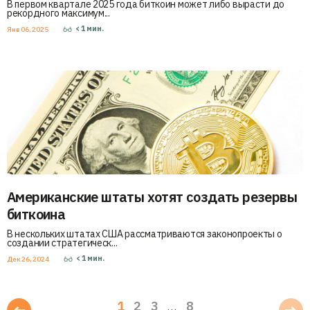
В первом квартале 2025 года биткоин может либо вырасти до
рекордного максимум...
< 1
мин.
Янв 06, 2025
Американские штаты хотят создать резервы
биткоина
В нескольких штатах США рассматриваются законопроекты о
создании стратегическ...
< 1
мин.
Дек 26, 2024
1
2
3
8
…