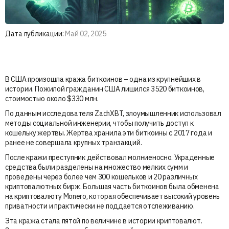
Дата публикации:
Май 02, 2025
В США произошла кража биткоинов – одна из крупнейших в
истории. Пожилой гражданин США лишился 3520 биткоинов,
стоимостью около $330 млн.
По данным исследователя ZachXBT, злоумышленник использовал
методы социальной инженерии, чтобы получить доступ к
кошельку жертвы. Жертва хранила эти биткоины с 2017 года и
ранее не совершала крупных транзакций.
После кражи преступник действовал молниеносно. Украденные
средства были разделены на множество мелких сумм и
проведены через более чем 300 кошельков и 20 различных
криптовалютных бирж. Большая часть биткоинов была обменена
на криптовалюту Monero, которая обеспечивает высокий уровень
приватности и практически не поддается отслеживанию.
Эта кража стала пятой по величине в истории криптовалют.