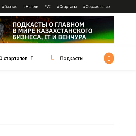
#Бизнес
#Налоги
#AI
#Стартапы
#Образование
0 стартапов
Подкасты