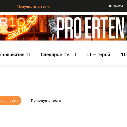
#Гранты
Популярные теги:
ероприятия
Спецпроекты
IT — герой
10
ала новые
По популярности