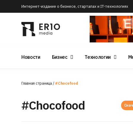
Интернет-издание о бизнесе, стартапах и IT-технологиях
Новости
Бизнес
Технологии
М
Главная страница
/
#Chocofood
#Chocofood
Снач