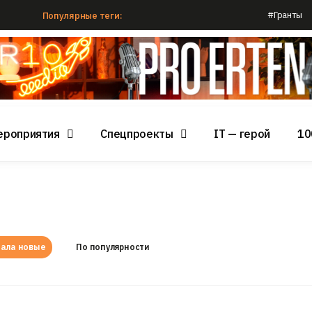
#Гранты
Популярные теги:
ероприятия
Спецпроекты
IT — герой
10
ала новые
По популярности