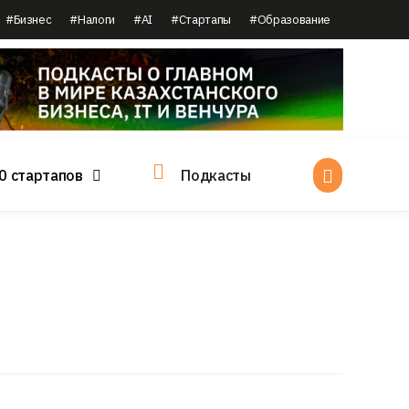
#Бизнес
#Налоги
#AI
#Стартапы
#Образование
0 стартапов
Подкасты