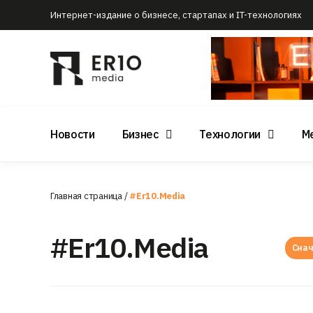
Интернет-издание о бизнесе, стартапах и IT-технологиях
Новости
Бизнес
Технологии
М
Главная страница
/
#Er10.Media
#Er10.Media
Снач