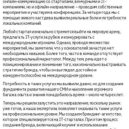
онлайн-коммуникацию со стартапами, венчурными и IT-
компаниями, но и офлайн-направление – проводим собственные
мероприятия и участвуем в конференциях. За четыре года мы с
помощью живого кастдева выявили реальные боли и потребности
локальных компаний.
Любой стартап изначально стремится выйти на мировую арену,
предлагать IT-услуги за рубеж и конкурировать с
международными игроками. Однако, проводя множество
мероприятий, мы заметили, что у основателей зачастую нет
необходимых навыков. Более того, часто в команде отсутствует
профессиональный маркетолог. Между тем, речь идет о
позиционировании и понимании того, как изначально выстраивать
стратегию бренда, чтобы он выглядел достойно и
конкурентоспособно на международном уровне.
Потребность в таких услугах мы выявили давно, но для создания
фундамента развития нашего СМИ и накопления огромного
багажа опыта и знания понадобилось время – около четырех лет.
Теперь мы решили запустить это направление, поскольку рынок
уже готов, а наша экспертиза позволяет оказывать такие услуги
на профессиональном уровне. Мы создаем брендинг-агентство,
которое специализируется на IT-стартапах. При этом процесс
создания бренда, включающий коучинг и использование