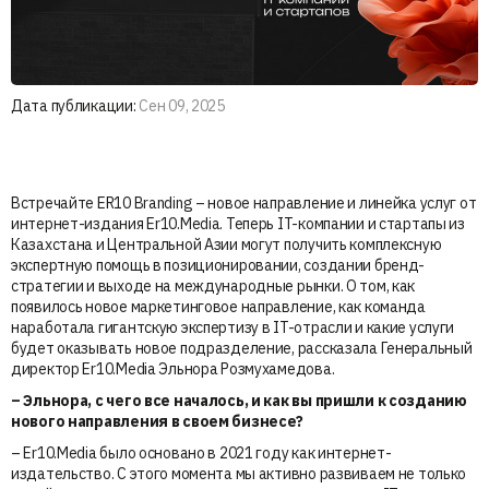
Дата публикации:
Сен 09, 2025
Встречайте ER10 Branding – новое направление и линейка услуг от
интернет-издания Er10.Media. Теперь IT-компании и стартапы из
Казахстана и Центральной Азии могут получить комплексную
экспертную помощь в позиционировании, создании бренд-
стратегии и выходе на международные рынки. О том, как
появилось новое маркетинговое направление, как команда
наработала гигантскую экспертизу в IT-отрасли и какие услуги
будет оказывать новое подразделение, рассказала Генеральный
директор Er10.Media Эльнора Розмухамедова.
– Эльнора, с чего все началось, и как вы пришли к созданию
нового направления в своем бизнесе?
– Er10.Media было основано в 2021 году как интернет-
издательство. С этого момента мы активно развиваем не только