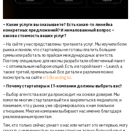
– Какие услуги вы оказываете? Есть какая-то линейка
конкретных предложений? И немаловажный вопрос –
какова стоимость ваших услуг?
– На сайте у нас представлены три пакета услуг. Мы изучили боли
рынка и поняли, что стартаперы не готовы платить большие
суммы или работать по прайсам международных агентств.
Поэтому специально для них мы разработали облегченный пакет
– с оптимальным набором опций. Есть и второй пакет – Launch, а
также третий, премиальный. Все детали и различия можно
посмотреть на сайте
er10branding.kz
.
– Почему стартаперы и IT-компании должны выбрать вас?
– Выбор агентства всегда происходит на основе доверия. Мы
помогли многим стартапам выйти и закрепиться в медиаполе, и
понимаем, что у рынка уже сформировалось к нам лояльное
отношение. Многие компании выбирают нас именно благодаря
реализованным проектам.
Тем, кто только сейчас узнает о нас или читает это интервью, могу
сказать с уверенностью: за нами стоит не только большой опыт в