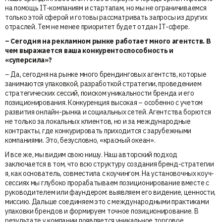
на помощь IT-компаниям и стартапам, но мы не ограничиваемся
только этой сферой и готовы рассматривать запросы из других
отраслей. Тем не менее приоритет будет отдан IT-сфере.
– Сегодня на рекламном рынке работает много агентств. В
чем выражается ваша конкурентоспособность и
«суперсила»?
– Да, сегодня на рынке много брендинговых агентств, которые
занимаются упаковкой, разработкой стратегии, проведением
стратегических сессий, поиском уникальности бренда и его
позиционирования. Конкуренция высокая – особенно с учетом
развития онлайн-рынка и социальных сетей. Агентства борются
не только за локальных клиентов, но и за международные
контракты, где конкурировать приходится с зарубежными
компаниями. Это, безусловно, «красный океан».
И все же, мы видим свою нишу. Наш авторский подход
заключается в том, что всю структуру создания бренд-стратегии
я, как основатель, совместила с коучингом. На установочных коуч-
сессиях мы глубоко прорабатываем позиционирование вместе с
руководителем или фаундером: выявляем его видение, ценности,
миссию. Дальше соединяем это с международными практиками
упаковки брендов и формируем точное позиционирование. В
результате у компании появляется уникальное торговое