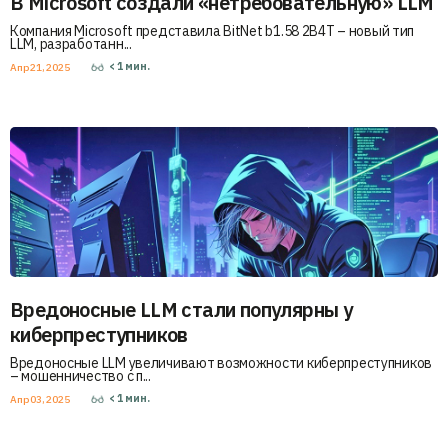
В Microsoft создали «нетребовательную» LLM
Компания Microsoft представила BitNet b1.58 2B4T – новый тип
LLM, разработанн...
< 1
мин.
Апр 21, 2025
Вредоносные LLM стали популярны у
киберпреступников
Вредоносные LLM увеличивают возможности киберпреступников
– мошенничество с п...
< 1
мин.
Апр 03, 2025