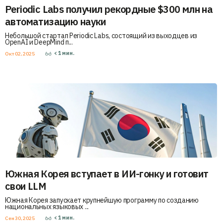
Periodic Labs получил рекордные $300 млн на
автоматизацию науки
Небольшой стартап Periodic Labs, состоящий из выходцев из
OpenAI и DeepMind п...
< 1
мин.
Окт 02, 2025
Южная Корея вступает в ИИ-гонку и готовит
свои LLM
Южная Корея запускает крупнейшую программу по созданию
национальных языковых ...
< 1
мин.
Сен 30, 2025