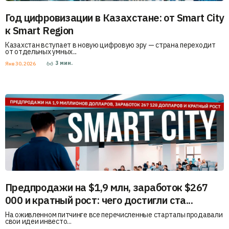
Год цифровизации в Казахстане: от Smart City
к Smart Region
Казахстан вступает в новую цифровую эру — страна переходит
от отдельных умных...
3
мин.
Янв 30, 2026
Предпродажи на $1,9 млн, заработок $267
000 и кратный рост: чего достигли ста...
На оживленном питчинге все перечисленные стартапы продавали
свои идеи инвесто...