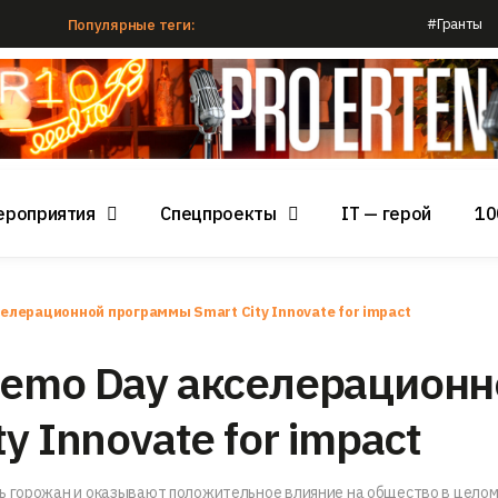
#Гранты
Популярные теги:
ероприятия
Спецпроекты
IT — герой
10
елерационной программы Smart City Innovate for impact
Demo Day акселерационн
y Innovate for impact
ь горожан и оказывают положительное влияние на общество в целом