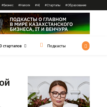
#Бизнес
#Налоги
#AI
#Стартапы
#Образование
0 стартапов
Подкасты
ой
,