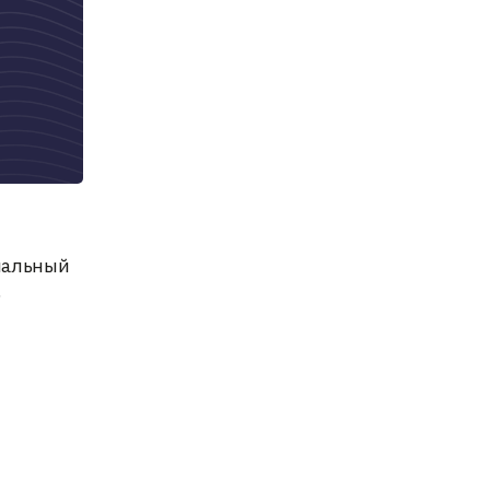
инальный
,