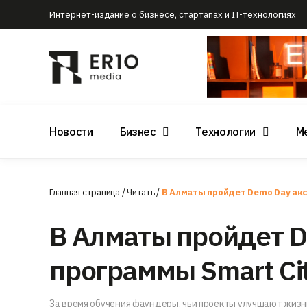
Интернет-издание о бизнесе, стартапах и IT-технологиях
Новости
Бизнес
Технологии
М
Главная страница
/
Читать
/
В Алматы пройдет Demo Day акс
В Алматы пройдет 
программы Smart Cit
За время обучения фаундеры, чьи проекты улучшают жизн