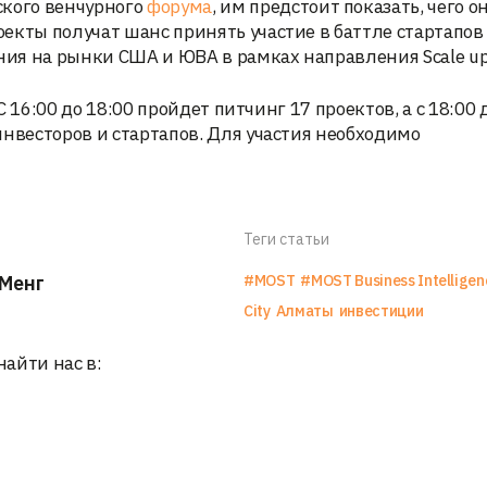
ского венчурного
форума
, им предстоит показать, чего о
екты получат шанс принять участие в баттле стартапов
ия на рынки США и ЮВА в рамках направления Scale u
С 16:00 до 18:00 пройдет питчинг 17 проектов, а с 18:00 
инвесторов и стартапов. Для участия необходимо
Теги статьи
Менг
#MOST
#MOST Business Intelligen
City
Алматы
инвестиции
найти нас в: