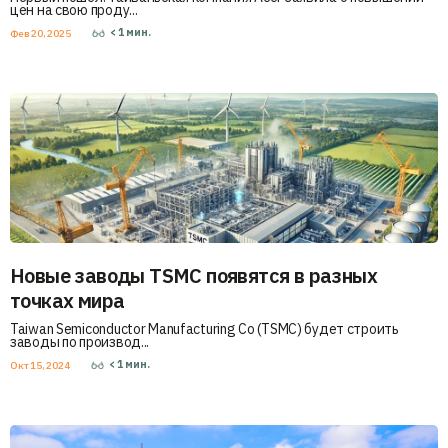
цен на свою проду...
< 1
мин.
Фев 20, 2025
Новые заводы TSMC появятся в разных
точках мира
Taiwan Semiconductor Manufacturing Co (TSMC) будет строить
заводы по производ...
< 1
мин.
Окт 15, 2024