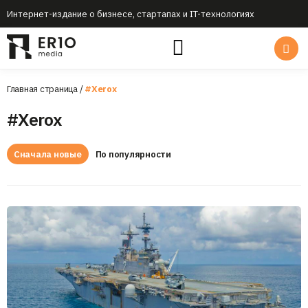
Интернет-издание о бизнесе, стартапах и IT-технологиях
Главная страница
/
#Xerox
#Xerox
Сначала новые
По популярности