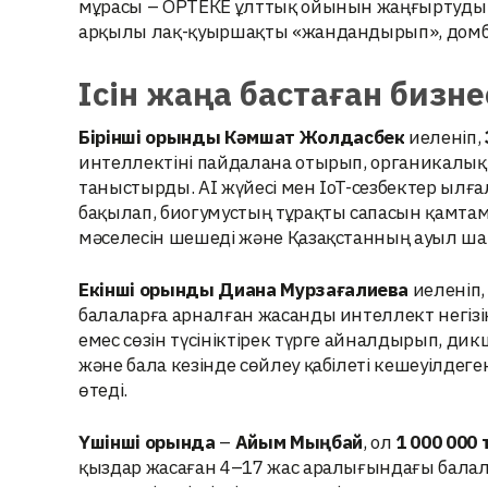
мұрасы – ОРТЕКЕ ұлттық ойынын жаңғыртуды
арқылы лақ-қуыршақты «жандандырып», домб
Ісін жаңа бастаған бизне
Бірінші орынды
Кәмшат Жолдасбек
иеленіп,
интеллектіні пайдалана отырып, органикалы
таныстырды. AI жүйесі мен IoT-сезбектер ылғ
бақылап, биогумустың тұрақты сапасын қамта
мәселесін шешеді және Қазақстанның ауыл ш
Екінші орынды
Диана Мурзағалиева
иеленіп
балаларға арналған жасанды интеллект негізі
емес сөзін түсініктірек түрге айналдырып, дик
және бала кезінде сөйлеу қабілеті кешеуілдег
өтеді.
Үшінші орында
–
Айым Мыңбай
, ол
1 000 000 
қыздар жасаған 4–17 жас аралығындағы бала