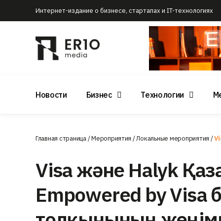
Интернет-издание о бизнесе, стартапах и IT-технологиях
Новости
Бизнес
Технологии
М
Главная страница
/
Мероприятия
/
Локальные мероприятия
/
V
Visa және Halyk Қаз
Empowered by Visa 
толқынының жеңім