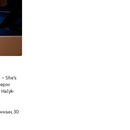
– She’s
ерін
Halyk-
ынның 30