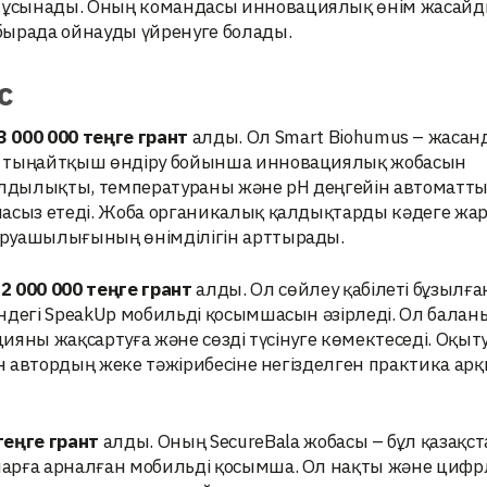
 ұсынады. Оның командасы инновациялық өнім жасайд
ырада ойнауды үйренуге болады.
с
3 000 000
теңге грант
алды. Ол Smart Biohumus – жасан
қ тыңайтқыш өндіру бойынша инновациялық жобасын
алдылықты, температураны және pH деңгейін автоматты
масыз етеді. Жоба органикалық қалдықтарды кәдеге жар
аруашылығының өнімділігін арттырады.
,
2 000 000 теңге грант
алды. Ол сөйлеу қабілеті бұзылға
ндегі SpeakUp мобильді қосымшасын әзірледі. Ол балан
цияны жақсартуға және сөзді түсінуге көмектеседі. Оқыт
ен автордың жеке тәжірибесіне негізделген практика ар
теңге грант
алды. Оның SecureBala жобасы – бұл қазақс
ларға арналған мобильді қосымша. Ол нақты және циф