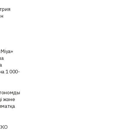
стрия
ын
Miya»
ша
а
а 1 000-
втономды
і және
иматқа
СКО