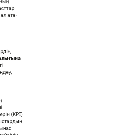
ының
асттар
ал ата-
рдің
талығына
гі
ңдеу,
ң
і
ерін (KPI)
ныстардың
тынас
ейтінін