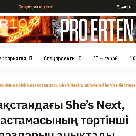
#Гранты
Популярные теги:
ероприятия
Спецпроекты
IT — герой
10
isa және Halyk Қазақстандағы She’s Next, Empowered by Visa бас
ақстандағы She’s Next,
бастамасының төртінші
паздарын анықтады