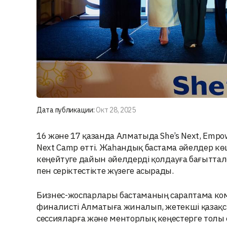
Дата публикации:
Окт 28, 2025
16 және 17 қазанда Алматыда She’s Next, Empo
Next Camp өтті. Жаһандық бастама әйелдер к
кеңейтуге дайын әйелдерді қолдауға бағытталғ
пен серіктестікте жүзеге асырады.
Бизнес-жоспарлары бастаманың сараптама ком
финалисті Алматыға жиналып, жетекші қазақст
сессияларға және менторлық кеңестерге толы е