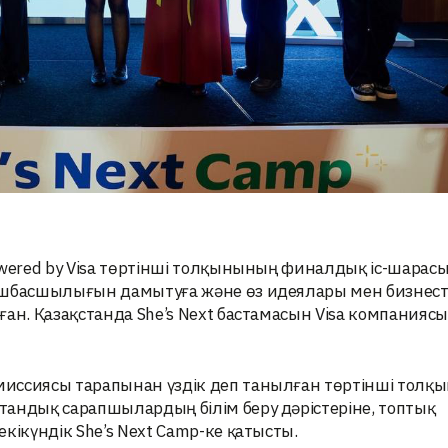
wered by Visa төртінші толқынының финалдық іс-шарасы 
өшбасшылығын дамытуға және өз идеялары мен бизнест
ан. Қазақстанда She’s Next бастамасын Visa компаниясы 
иссиясы тарапынан үздік деп танылған төртінші толқ
андық сарапшылардың білім беру дәрістеріне, топтық
кікүндік She’s Next Camp-ке қатысты.