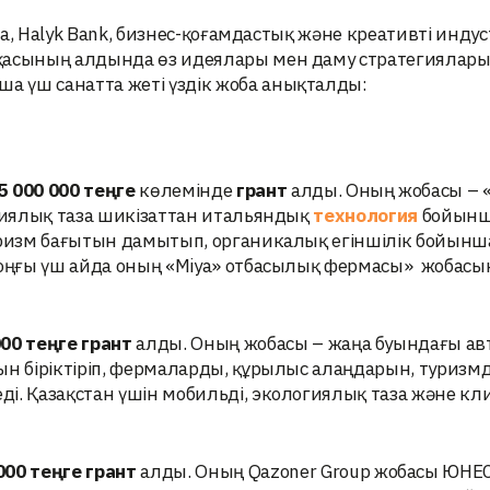
isa, Halyk Bank, бизнес-қоғамдастық және креативті инду
лқасының алдында өз идеялары мен даму стратегиялар
 үш санатта жеті үздік жоба анықталды:
5 000 000 теңге
көлемінде
грант
алды. Оның жобасы – «
огиялық таза шикізаттан итальяндық
технология
бойын
туризм бағытын дамытып, органикалық егіншілік бойынш
Соңғы үш айда оның «Miya» отбасылық фермасы» жобасын
000 теңге грант
алды. Оның жобасы – жаңа буындағы а
ын біріктіріп, фермаларды, құрылыс алаңдарын, туризмд
і. Қазақстан үшін мобильді, экологиялық таза және кл
000 теңге
грант
алды. Оның Qazoner Group жобасы ЮНЕ