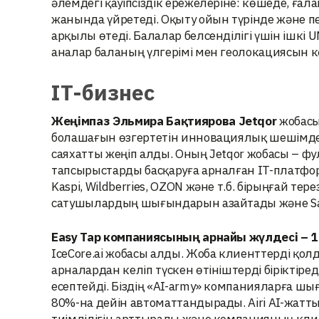
әлемдегі қауіпсіздік ережелеріне: көшеде, ғ
жанында үйретеді. Оқыту ойын түрінде және 
арқылы өтеді. Балалар белсенділігі үшін ішкі
аналар баланың үлгерімі мен геолокациясын к
IT-бизнес
Жеңімпаз
Эльмира Бақтиярова
Jetqor
жобасы
болашағын өзгертетін инновациялық шешімд
саяхатты жеңіп алды. Оның Jetqor жобасы – 
тапсырыстарды басқаруға арналған IT-платфо
Kaspi, Wildberries, OZON және т.б. бірыңғай т
сатушылардың шығындарын азайтады және Sa
Easy Tap компаниясының арнайы жүлдесі – 1
IceCore.ai жобасы алды. Жоба клиенттерді қолд
арналардан келіп түскен өтініштерді біріктіред
есептейді. Біздің «AI-army» компанияларға ш
80%-на дейін автоматтандырады. Airi AI-жа
тиімділігін арттырады және компанияның кли