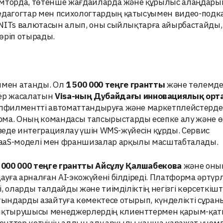
аламторда, төтенше жағдайларда және құрылыс алаңдар
педагогтар мен психологтардың қатысуымен видео-подк
 UNITs валютасын алып, оны сыйлықтарға айырбастайды, 
өріп отырады.
мен атанды. Ол
1 500 000 теңге грантты
және төлемде
ер жасалатын
Visa-ның Дубайдағы инновациялық ор
фулфилментті автоматтандыруға және маркетплейстерде
рма. Оның командасы тапсырыстарды есепке алу және ө
ерезеде интеграциялау үшін WMS-жүйесін құрды. Сервис
aS-моделі мен франшизалар арқылы масштабталады.
 000 000 теңге грантты Айсұлу Қалшабекова
және оны
ауға арналған AI-экожүйені білдіреді. Платформа әртүрл
і, оларды талдайды және тиімділіктің негізгі көрсеткішт
ығындарды азайтуға көмектесе отырып, күнделікті сұра
ттықтырушысы менеджерлердің клиенттермен қарым-қа
енттер кетуінің алдын алу арқылы қанша қаражат үнемд