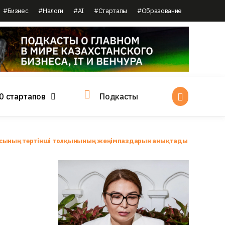
#Бизнес
#Налоги
#AI
#Стартапы
#Образование
0 стартапов
Подкасты
тамасының төртінші толқынының жеңімпаздарын анықтады