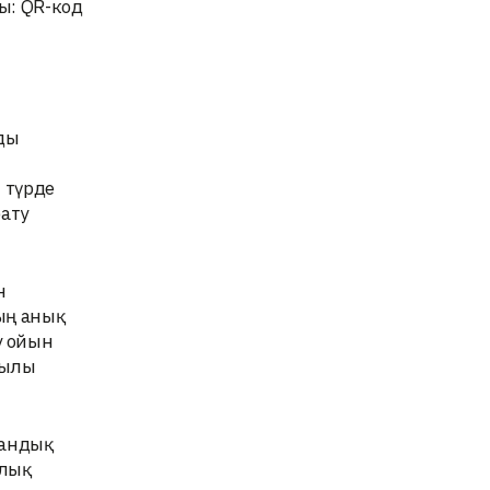
ы: QR-код
ды
 түрде
ату
н
ың анық
у ойын
қылы
тандық
рлық