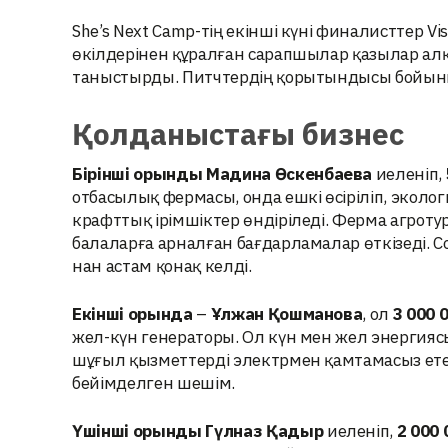
She’s Next Camp-тің екінші күні финалисттер V
өкілдерінен құралған сарапшылар қазылар а
таныстырды. Питчтердің қорытындысы бойынша
Қолданыстағы бизнес
Бірінші орынды
Мадина Өскенбаева
иеленіп,
отбасылық фермасы, онда ешкі өсіріліп, экол
крафттық ірімшіктер өндіріледі. Ферма агро
балаларға арналған бағдарламалар өткізеді. 
нан астам қонақ келді.
Екінші орында
–
Ұлжан Қошманова
, ол
3 000 
жел-күн генераторы. Ол күн мен жел энергияс
шұғыл қызметтерді электрмен қамтамасыз етед
бейімделген шешім.
Үшінші орынды
Гүлназ Қадыр
иеленіп,
2 000 