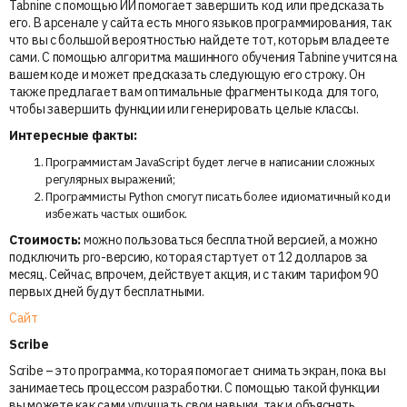
Tabnine с помощью ИИ помогает завершить код или предсказать
его. В арсенале у сайта есть много языков программирования, так
что вы с большой вероятностью найдете тот, которым владеете
сами. С помощью алгоритма машинного обучения Tabnine учится на
вашем коде и может предсказать следующую его строку. Он
также предлагает вам оптимальные фрагменты кода для того,
чтобы завершить функции или генерировать целые классы.
Интересные факты:
Программистам JavaScript будет легче в написании сложных
регулярных выражений;
Программисты Python смогут писать более идиоматичный код и
избежать частых ошибок.
Стоимость:
можно пользоваться бесплатной версией, а можно
подключить pro-версию, которая стартует от 12 долларов за
месяц. Сейчас, впрочем, действует акция, и с таким тарифом 90
первых дней будут бесплатными.
Сайт
Scribe
Scribe – это программа, которая помогает снимать экран, пока вы
занимаетесь процессом разработки. С помощью такой функции
вы можете как сами улучшать свои навыки, так и объяснять