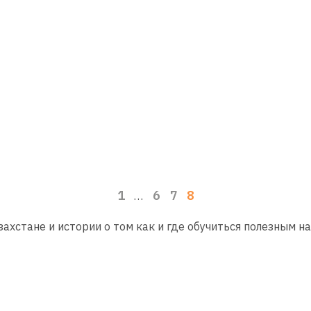
1
6
7
8
…
ахстане и истории о том как и где обучиться полезным н