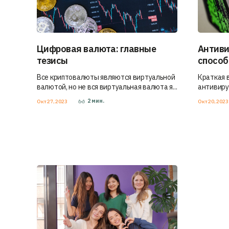
Цифровая валюта: главные
Антиви
тезисы
способ
Все криптовалюты являются виртуальной
Краткая 
валютой, но не вся виртуальная валюта я...
антивиру
2
мин.
Окт 27, 2023
Окт 20, 202