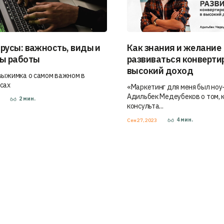
русы: важность, виды и
Как знания и желание
ы работы
развиваться конверти
высокий доход
выжимка о самом важном в
сах
«Маркетинг для меня был ноу-
Адильбек Медеубеков о том, к
2
мин.
3
консульта...
4
мин.
Сен 27, 2023