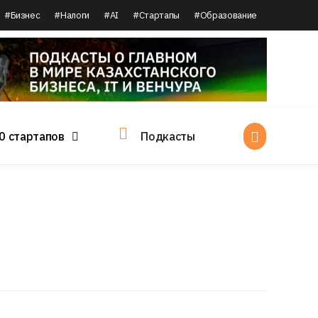
#Бизнес
#Налоги
#AI
#Стартапы
#Образование
0 стартапов
Подкасты