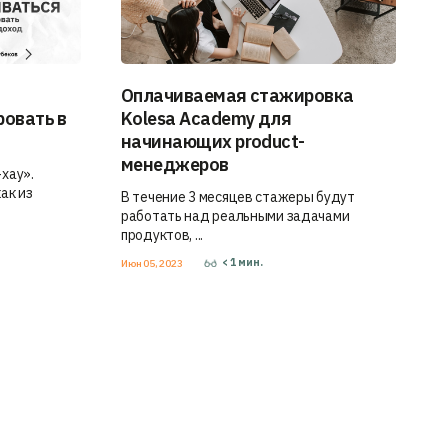
Оплачиваемая стажировка
ровать в
Kolesa Academy для
начинающих product-
менеджеров
хау».
ак из
В течение 3 месяцев стажеры будут
работать над реальными задачами
продуктов, ...
< 1
мин.
Июн 05, 2023