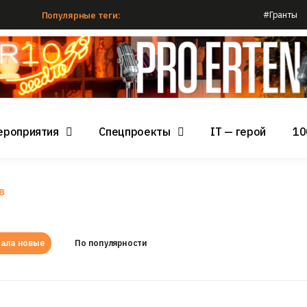
#Гранты
Популярные теги:
ероприятия
Спецпроекты
IT — герой
10
8
ала новые
По популярности