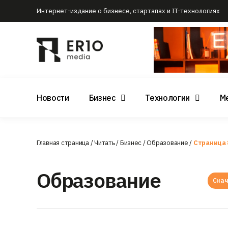
Интернет-издание о бизнесе, стартапах и IT-технологиях
Новости
Бизнес
Технологии
М
Главная страница
/
Читать
/
Бизнес
/
Образование
/
Страница 
Образование
Снач