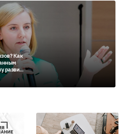
зов? Как
ванным
у разви...