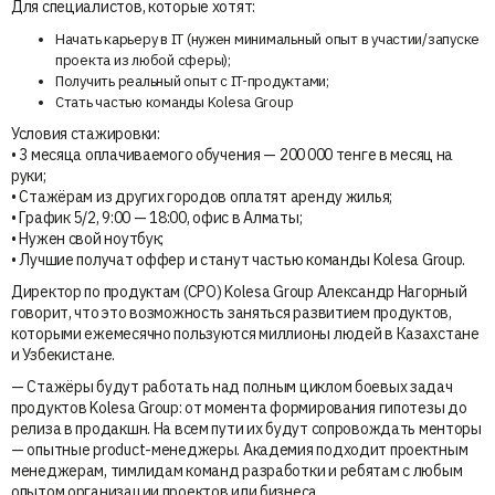
Для специалистов, которые хотят:
Начать карьеру в IT (нужен минимальный опыт в участии/запуске
проекта из любой сферы);
Получить реальный опыт с IT-продуктами;
Стать частью команды Kolesa Group
Условия стажировки:
• 3 месяца оплачиваемого обучения — 200 000 тенге в месяц на
руки;
• Стажёрам из других городов оплатят аренду жилья;
• График 5/2, 9:00 — 18:00, офис в Алматы;
• Нужен свой ноутбук;
• Лучшие получат оффер и станут частью команды Kolesa Group.
Директор по продуктам (CPO) Kolesa Group Александр Нагорный
говорит, что это возможность заняться развитием продуктов,
которыми ежемесячно пользуются миллионы людей в Казахстане
и Узбекистане.
— Стажёры будут работать над полным циклом боевых задач
продуктов Kolesa Group: от момента формирования гипотезы до
релиза в продакшн. На всем пути их будут сопровождать менторы
— опытные product-менеджеры. Академия подходит проектным
менеджерам, тимлидам команд разработки и ребятам с любым
опытом организации проектов или бизнеса.