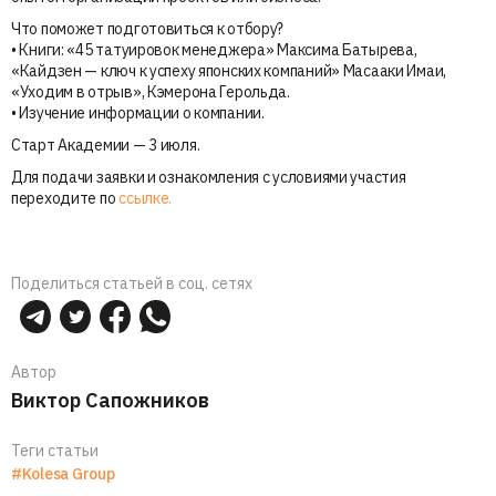
Что поможет подготовиться к отбору?
• Книги: «45 татуировок менеджера» Максима Батырева,
«Кайдзен — ключ к успеху японских компаний» Масааки Имаи,
«Уходим в отрыв», Кэмерона Герольда.
• Изучение информации о компании.
Старт Академии — 3 июля.
Для подачи заявки и ознакомления с условиями участия
переходите по
ссылке.
Поделиться статьей в соц. сетях
Автор
Виктор Сапожников
Теги статьи
#Kolesa Group