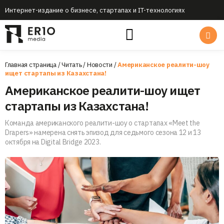
Интернет-издание о бизнесе, стартапах и IT-технологиях
Главная страница
/
Читать
/
Новости
/
Американское реалити-шоу
ищет стартапы из Казахстана!
Американское реалити-шоу ищет
стартапы из Казахстана!
Команда американского реалити-шоу о стартапах «Meet the
Drapers» намерена снять эпизод для седьмого сезона 12 и 13
октября на Digital Bridge 2023.