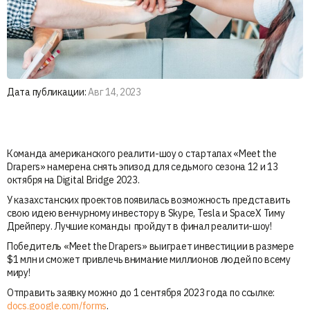
Дата публикации:
Авг 14, 2023
Команда американского реалити-шоу о стартапах «Meet the
Drapers» намерена снять эпизод для седьмого сезона 12 и 13
октября на Digital Bridge 2023.
У казахстанских проектов появилась возможность представить
свою идею венчурному инвестору в Skype, Tesla и SpaceX Тиму
Дрейперу. Лучшие команды пройдут в финал реалити-шоу!
Победитель «Meet the Drapers» выиграет инвестиции в размере
$1 млн и сможет привлечь внимание миллионов людей по всему
миру!
Отправить заявку можно до 1 сентября 2023 года по ссылке:
docs.google.com/forms
.