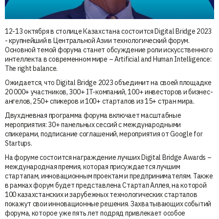
12-13 октября в столице Казахстана состоится Digital Bridge 2023
- крупнейший в Центральной Азии технологический форум.
Основной темой форума станет обсуждение роли искусственного
интеллекта в современном мире – Artificial and Human Intelligence:
The right balance.
Ожидается, что Digital Bridge 2023 объединит на своей площадке
20 000+ участников, 300+ IT-компаний, 100+ инвесторов и бизнес-
ангелов, 250+ спикеров и 100+ стартапов из 15+ стран мира.
Двухдневная программа форума включает масштабные
мероприятия: 30+ панельных сессий с международными
спикерами, подписание соглашений, мероприятия от Google for
Startups.
На форуме состоится награждение лучших Digital Bridge Awards –
международная премия, которая присуждается лучшим
стартапам, инновационным проектам и предпринимателям. Также
в рамках форум будет представлена Стартап Аллея, на которой
100 казахстанских и зарубежных технологических стартапов
покажут свои инновационные решения. Захватывающих событий
форума, которое уже пять лет подряд привлекает особое