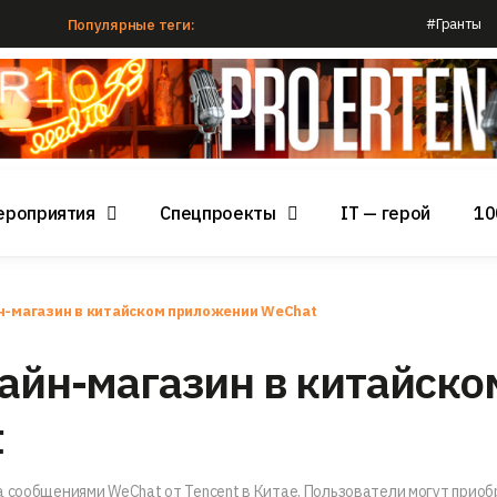
#Гранты
Популярные теги:
ероприятия
Спецпроекты
IT — герой
10
йн-магазин в китайском приложении WeChat
лайн-магазин в китайско
t
а сообщениями WeChat от Tencent в Китае. Пользователи могут приоб