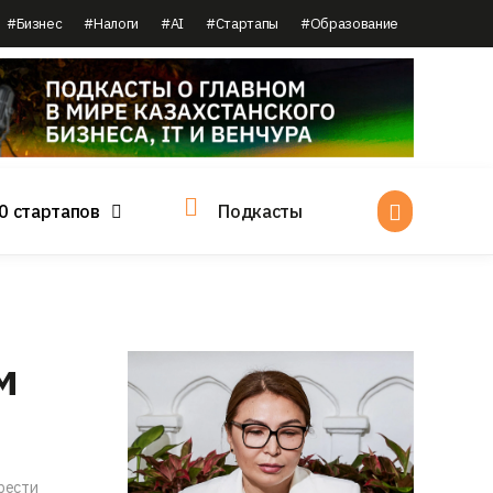
#Бизнес
#Налоги
#AI
#Стартапы
#Образование
0 стартапов
Подкасты
м
рести