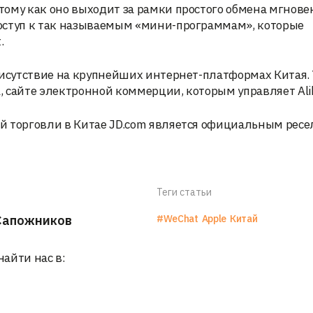
тому как оно выходит за рамки простого обмена мгнов
оступ к так называемым «мини-программам», которые
.
рисутствие на крупнейших интернет-платформах Китая. 
, сайте электронной коммерции, которым управляет Ali
й торговли в Китае JD.com является официальным рес
Теги статьи
Сапожников
#WeChat
Apple
Китай
найти нас в: