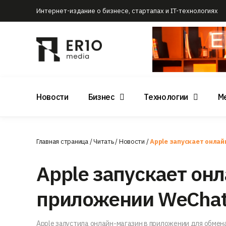
Интернет-издание о бизнесе, стартапах и IT-технологиях
Новости
Бизнес
Технологии
М
Главная страница
/
Читать
/
Новости
/
Apple запускает онла
Apple запускает он
приложении WeCha
Apple запустила онлайн-магазин в приложении для обмен