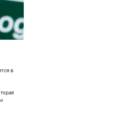
тся в
оторая
ны