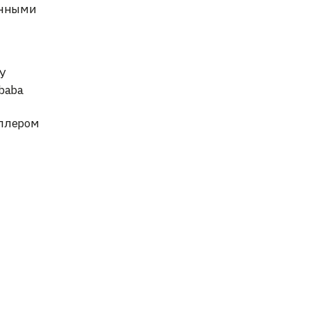
енными
У
baba
еллером