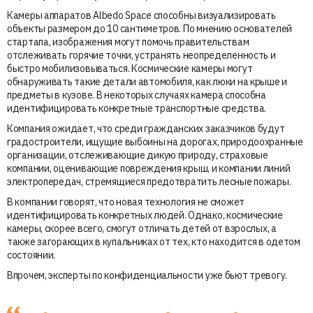
Камеры аппаратов Albedo Space способны визуализировать
объекты размером до 10 сантиметров. По мнению основателей
стартапа, изображения могут помочь правительствам
отслеживать горячие точки, устранять неопределенность и
быстро мобилизовываться. Космические камеры могут
обнаруживать такие детали автомобиля, как люки на крыше и
предметы в кузове. В некоторых случаях камера способна
идентифицировать конкретные транспортные средства.
Компания ожидает, что среди гражданских заказчиков будут
градостроители, ищущие выбоины на дорогах, природоохранные
организации, отслеживающие дикую природу, страховые
компании, оценивающие повреждения крыш, и компании линий
электропередач, стремящиеся предотвратить лесные пожары.
В компании говорят, что новая технология не сможет
идентифицировать конкретных людей. Однако, космические
камеры, скорее всего, смогут отличать детей от взрослых, а
также загорающих в купальниках от тех, кто находится в одетом
состоянии.
Впрочем, эксперты по конфиденциальности уже бьют тревогу.